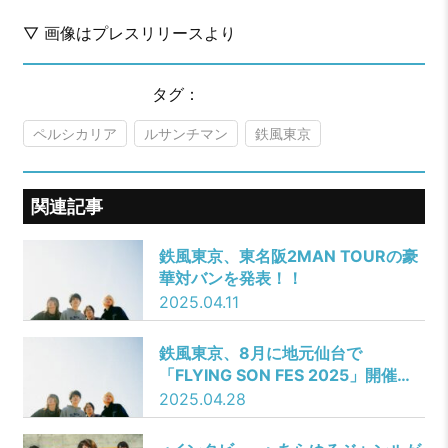
▽ 画像はプレスリリースより
タグ：
ペルシカリア
ルサンチマン
鉄風東京
関連記事
鉄風東京、東名阪2MAN TOURの豪
華対バンを発表！！
2025.04.11
鉄風東京、8月に地元仙台で
「FLYING SON FES 2025」開催決
定！&新曲「さみだれ」を5月7日
2025.04.28
(水)配信リリース！