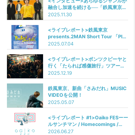
<インタビュー>あらゆるジャンルが
融合し加速を続ける──「鉄風東京」
の現在地
2025.11.30
<ライブレポート>鉄風東京
presents.2MAN Short Tour 「Play
Back Our Youth」TOUR FINALーー
2025.07.04
鉄風東京／Brown Basket
<ライブレポート>ポンツクピーヤと
行く「たられば感傷旅行」ツアーフ
ァイナル
2025.12.19
鉄風東京、新曲「さみだれ」MUSIC
VIDEOを公開！
2025.05.07
<ライブレポート #1>Oaiko FESーー
ルサンチマン / Homecomings /
fulusu / TIDAL CLUB / KOTORI
2026.06.27