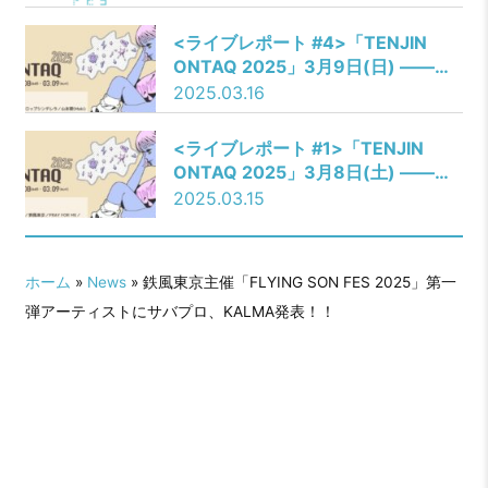
<ライブレポート #4>「TENJIN
ONTAQ 2025」3月9日(日) ――ペ
ルシカリア／バックドロップシンデ
2025.03.16
レラ／山本響(Maki)／桃色ドロシー
／WHISPER OUT LOUD／アルコサ
<ライブレポート #1>「TENJIN
イト
ONTAQ 2025」3月8日(土) ――My
Peace／anewhite／鉄風東京／
2025.03.15
PRAY FOR ME／Laughing Hick／
ジ・エンプティ／Atomic Skipper
ホーム
»
News
» 鉄風東京主催「FLYING SON FES 2025」第一
弾アーティストにサバプロ、KALMA発表！！