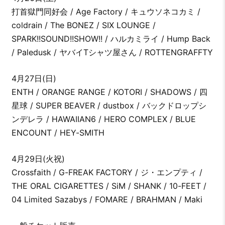
打首獄門同好会 / Age Factory / キュウソネコカミ /
coldrain / The BONEZ / SIX LOUNGE /
SPARK!!SOUND!!SHOW!! / ハルカミライ / Hump Back
/ Paledusk / ヤバイTシャツ屋さん / ROTTENGRAFFTY
4月27日(日)
ENTH / ORANGE RANGE / KOTORI / SHADOWS / 四
星球 / SUPER BEAVER / dustbox / バックドロップシ
ンデレラ / HAWAIIAN6 / HERO COMPLEX / BLUE
ENCOUNT / HEY-SMITH
4月29日(火祝)
Crossfaith / G-FREAK FACTORY / ジ・エンプティ /
THE ORAL CIGARETTES / SiM / SHANK / 10-FEET /
04 Limited Sazabys / FOMARE / BRAHMAN / Maki