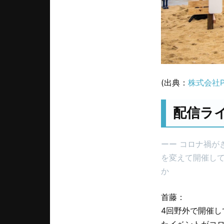
(出典：
株式会社PR
配信ラ
ーー コロナ禍が
を変えて開催し
か
首藤：
4回野外で開催し