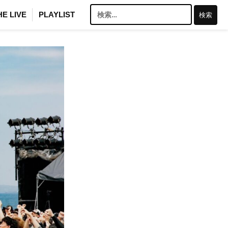
検
HE LIVE
PLAYLIST
索: