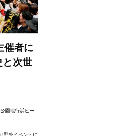
」主催者に
史と次世
海浜公園地行浜ビー
より野外イベントに