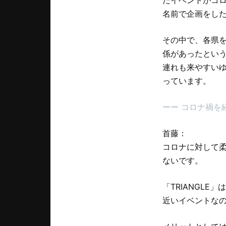
たイベントがコロ
名前で企画をし
その中で、各県
係があったとい
連れも来やすい
っています。
ーー コロナ禍を
首藤：
コロナに対して
ないです。
「TRIANGL
近いイベントな