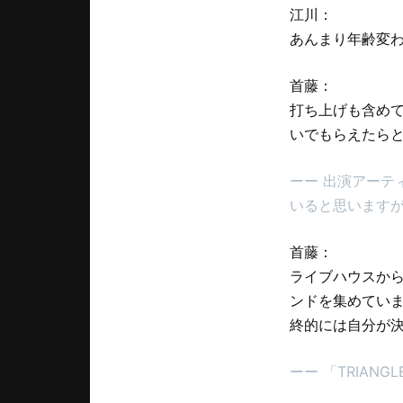
江川：
あんまり年齢変わ
首藤：
打ち上げも含め
いでもらえたら
ーー 出演アーテ
いると思います
首藤：
ライブハウスか
ンドを集めてい
終的には自分が
ーー 「TRIAN