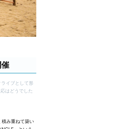
開催
クライブとして形
反応はどうでした
く積み重ねて築い