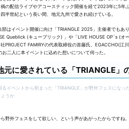
禍の配信ライブやアコースティック開催を経て2023年に5年
そ四半世紀という長い間、地元九州で愛され続けている。
編集部はイベント開催に向け「TRIANGLE 2025」主催者でも
SE Queblick (キューブリック) 」や「LIVE HOUSE OP`s 
ROJECT FAMIRYの代表取締役の首藤氏、EGACCHO(江川)
のお二人に本イベントに込めた想いについて伺った。
地元に愛されている「TRIANGLE」
回るイベントから初まった「TRIANGLE」が野外フェスになっ
しょうか
から野外フェスをして欲しい、という声があがったからですね