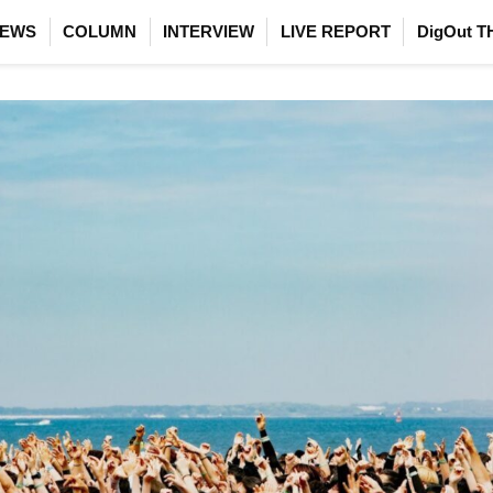
EWS
COLUMN
INTERVIEW
LIVE REPORT
DigOut T