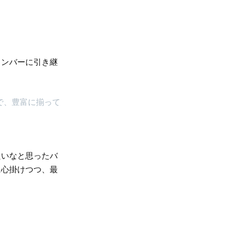
メンバーに引き継
で、豊富に揃って
良いなと思ったバ
に心掛けつつ、最