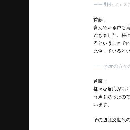
ーー 野外フェス
首藤：
喜んでいる声も貰
だきました。特に
るということで
比例していると
ーー 地元の方々
首藤：
様々な反応があり
う声もあったの
います。
その辺は次世代の