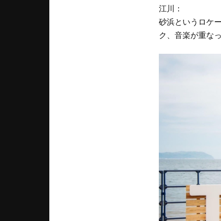
江川：
砂浜というロケ
ク、音楽が重な