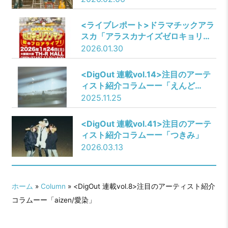
<ライブレポート>ドラマチックアラ
スカ「アラスカナイズゼロキョリワ
ンマン」＠関大前TH-R HALL
2026.01.30
<DigOut 連載vol.14>注目のアーテ
ィスト紹介コラムーー「えんど
あ。」
2025.11.25
<DigOut 連載vol.41>注目のアーテ
ィスト紹介コラムーー「つきみ」
2026.03.13
ホーム
»
Column
» ​​<DigOut 連載vol.8>注目のアーティスト紹介
コラムーー「aizen/愛染」