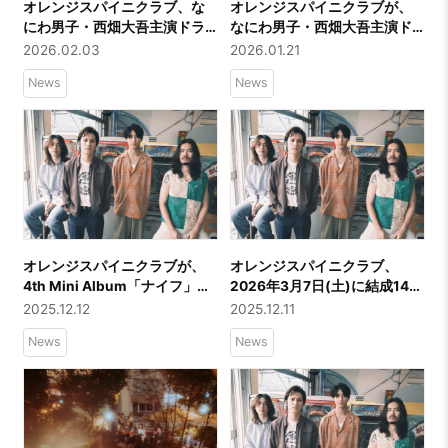
オレンジスパイニクラブ、な
オレンジスパイニクラブが、
にわ男子・西畑大吾主演ドラ
なにわ男子・西畑大吾主演ド
マ「マトリと狂犬」オープニ
ラマ「マトリと狂犬」オープ
2026.02.03
2026.01.21
ング主題歌『blur』Music
ニング主題歌『blur』の配信
News
News
Video公開！ドラマの監督を務
リリースを発表。ジャケット
めた品川ヒロシ氏がMusic
公開に加え、
Videoも担当！“曖昧”が滲む怪
FM802「UPBEAT!」でのフル
しげな世界感を表現した映像
尺初OA、TikTok先行配信と事
が完成！
前予約もスタート。
オレンジスパイニクラブが、
オレンジスパイニクラブ、
4th Mini Album「ナイフ」初
2026年3月7日(土)に結成14周
回限定盤収録のTheドーテーズ
年を記念したライブ「ザ・ベ
2025.12.12
2025.12.11
再録「夏服」7曲を配信。中澤
スト20 Vol.3」を大阪・バナナ
News
News
太監督による『エロティッ
ホールにて開催決定！
ク』MVも公開。さらに、全国
6ヶ所のワンマンツアー 「ふた
りで聴いた唄をまたうたう
日」セットリストを公式プレ
イリストとして同時公開。