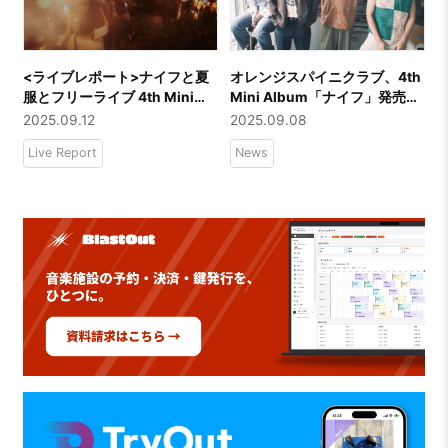
<ライブレポート>ナイフと夏
オレンジスパイニクラブ、4th
服とフリーライブ 4th Mini
Mini Album「ナイフ」発売記
Album「ナイフ」フリーライ
念！リリース日の9月10日
2025.09.12
2025.09.08
ブーーオレンジスパイニクラ
（水）に渋谷区立北谷公園で
Live Report
News
ブ
フリーライブ開催決定！写
真・動画撮影＆SNS投稿も解
禁。