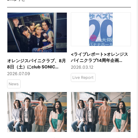
<ライブレポート>オレンジス
パイニクラブ14周年企画
オレンジスパイニクラブ、8月
「ザ・ベスト20 Vol.3」@バナ
8日（土）にclub SONIC
2026.03.12
ナホール
iwaki にて「オレンジスパイニ
2026.07.09
Live Report
クラブ presents スペシャルワ
News
ンマンライブ『パイ
ン vol.11』」開催決定！