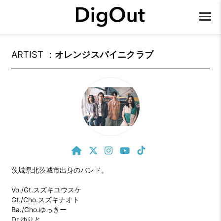
ARTIST ：
オレンジスパイニクラブ
茨城県北茨城市出身のバンド。

Vo./Gt.スズキユウスケ

Gt./Cho.スズキナオト

Ba./Cho.ゆっきー

Dr.ゆりと