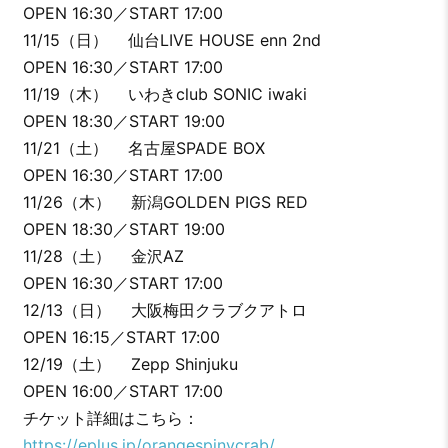
OPEN 16:30／START 17:00
11/15（日） 仙台LIVE HOUSE enn 2nd
OPEN 16:30／START 17:00
11/19（木） いわきclub SONIC iwaki
OPEN 18:30／START 19:00
11/21（土） 名古屋SPADE BOX
OPEN 16:30／START 17:00
11/26（木） 新潟GOLDEN PIGS RED
OPEN 18:30／START 19:00
11/28（土） 金沢AZ
OPEN 16:30／START 17:00
12/13（日） 大阪梅田クラブクアトロ
OPEN 16:15／START 17:00
12/19（土） Zepp Shinjuku
OPEN 16:00／START 17:00
チケット詳細はこちら：
https://eplus.jp/orangespinycrab/