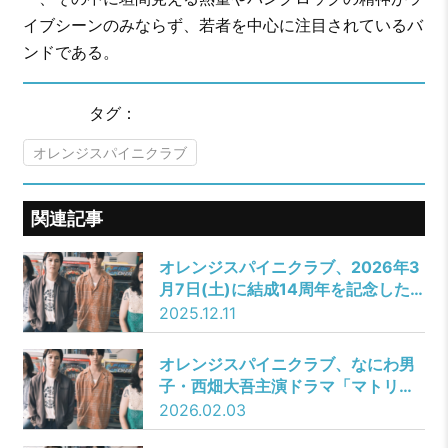
イブシーンのみならず、若者を中心に注目されているバ
ンドである。
タグ：
オレンジスパイニクラブ
関連記事
オレンジスパイニクラブ、2026年3
月7日(土)に結成14周年を記念した
ライブ「ザ・ベスト20 Vol.3」を大
2025.12.11
阪・バナナホールにて開催決定！
オレンジスパイニクラブ、なにわ男
子・西畑大吾主演ドラマ「マトリと
狂犬」オープニング主題歌『blur』
2026.02.03
Music Video公開！ドラマの監督を