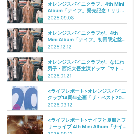
務めた品川ヒロシ氏がMusic Video
オレンジスパイニクラブ、4th Mini
も担当！“曖昧”が滲む怪しげな世界
Album「ナイフ」発売記念！リリー
感を表現した映像が完成！
ス日の9月10日（水）に渋谷区立北
2025.09.08
谷公園でフリーライブ開催決定！写
真・動画撮影＆SNS投稿も解禁。
オレンジスパイニクラブが、4th
Mini Album「ナイフ」初回限定盤収
録のTheドーテーズ再録「夏服」7曲
2025.12.12
を配信。中澤太監督による『エロテ
ィック』MVも公開。さらに、全国6
オレンジスパイニクラブが、なにわ
ヶ所のワンマンツアー 「ふたりで聴
男子・西畑大吾主演ドラマ「マトリ
いた唄をまたうたう日」セットリス
と狂犬」オープニング主題歌
2026.01.21
トを公式プレイリストとして同時公
『blur』の配信リリースを発表。ジ
開。
ャケット公開に加え、
<ライブレポート>オレンジスパイニ
FM802「UPBEAT!」でのフル尺初
クラブ14周年企画「ザ・ベスト20
OA、TikTok先行配信と事前予約も
Vol.3」@バナナホール
2026.03.12
スタート。
<ライブレポート>ナイフと夏服とフ
リーライブ 4th Mini Album「ナイ
フ」フリーライブーーオレンジスパ
2025.09.12