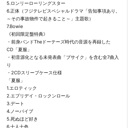
5.ロンリーローリングスター
6.正体（フジテレビスペシャルドラマ「告知事項あり。
～その事故物件で起きること～」主題歌）
7.Bowie
《初回限定盤特典》
・前身バンドTheドーテーズ時代の音源を再録した
CD「夏服」
・初音源化となる未発表曲「ブサイク」を含む全7曲入
り
・2CDスリーブケース仕様
「夏服」
1.エロティック
2.エブリデイ・ロックンロール
3.デート
4.ノーバイブ
5.死ぬほど好き
6.十人十色