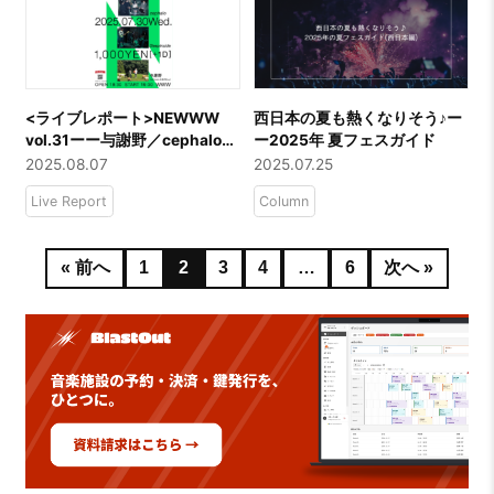
<ライブレポート>NEWWW
西日本の夏も熱くなりそう♪ー
vol.31ーー与謝野／cephalo／
ー2025年 夏フェスガイド
SleepInside
2025.08.07
2025.07.25
Live Report
Column
« 前へ
1
2
3
4
…
6
次へ »