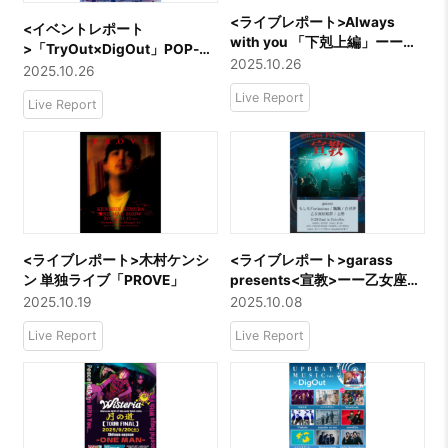
<ライブレポート>Always
<イベントレポート
with you 「下剋上編」ーー
>「TryOut×DigOut」POP-UP
Seskimo／KAKASHI／まなつ
2025.10.26
＆フリーライブ「XXI LIVE 〜
2025.10.26
Sunday Free Jam〜」＠
Live Report
Live Report
SHIBUYA XXI
<ライブレポート>木村ケンシ
<ライブレポート>garass
ン 単独ライブ「PROVE」
presents<宣教>ーー乙女座症
候群／飄飄／白昼夢／もしも
2025.10.19
2025.10.08
Fortissimo／去勢／garass
Live Report
Live Report