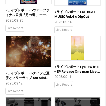
<ライブレポート>ツアーファ
<ライブレポート>UP BEAT
イナル公演『月の道 』ーー
MUSIC Vol.4 × DigOut
Wisteria
2025.09.25
2025.09.14
Live Report
Live Report
<ライブレポート>yellow trip
– EP Release One man Live &
<ライブレポート>ナイフと夏
“The Highlight” Exhibitionー
2025.09.11
服とフリーライブ 4th Mini
ーmaot
Album「ナイフ」フリーライ
2025.09.12
Live Report
ブーーオレンジスパイニクラ
Live Report
ブ