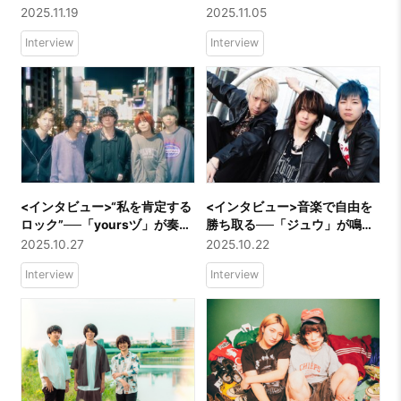
限の進化に迫る
ックの“灯り”
2025.11.19
2025.11.05
Interview
Interview
<インタビュー>“私を肯定する
<インタビュー>音楽で自由を
ロック”──「yoursヅ」が奏で
勝ち取る──「ジュウ」が鳴ら
る恋に酔うメロディ
す“生きている証”
2025.10.27
2025.10.22
Interview
Interview