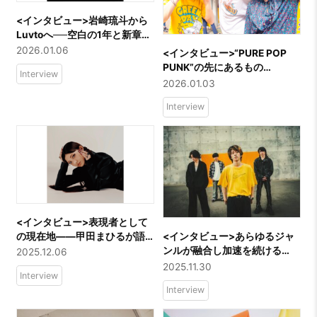
<インタビュー>岩崎琉斗から
Luvtoへ──空白の1年と新章の
始まり
2026.01.06
<インタビュー>“PURE POP
PUNK”の先にあるもの
Interview
――「まなつ」再始動の理由
2026.01.03
Interview
<インタビュー>表現者として
の現在地――甲田まひるが語
<インタビュー>あらゆるジャ
るクリエイティブの舞台裏
ンルが融合し加速を続ける
2025.12.06
──「鉄風東京」の現在地
2025.11.30
Interview
Interview