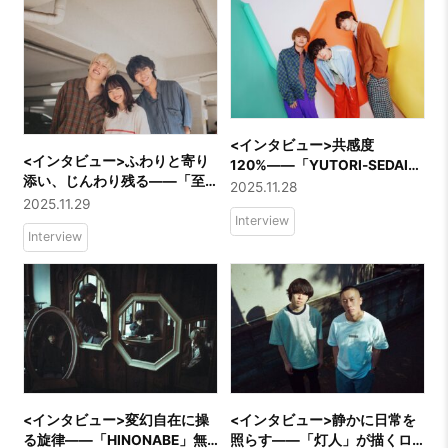
<インタビュー>共感度
<インタビュー>ふわりと寄り
120%――「YUTORI-SEDAI」
添い、じんわり残る――「至
が奏でる笑顔の音。
2025.11.28
福ぽんちょ」の秘密に迫る！
2025.11.29
Interview
Interview
<インタビュー>変幻自在に操
<インタビュー>静かに日常を
る旋律――「HINONABE」無
照らす――「灯人」が描くロ