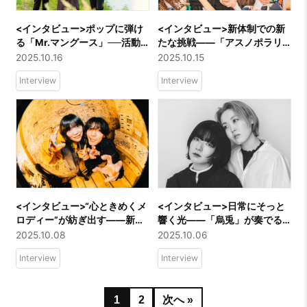
<インタビュー>ポップに弾け
<インタビュー>新体制での新
る「Mr.マングース」──活動5
たな挑戦――「アスノポラリ
周年とこれから
ス」が照らす未来を深堀り！
2025.10.16
2025.10.15
Interview
Interview
<インタビュー>“心ときめくメ
<インタビュー>日常にそっと
ロディー”が紡ぎ出す――新進
響く光――「烏兎」が奏でる
気鋭「Seskimo」の物語
旋律の足跡
2025.10.08
2025.10.06
Interview
Interview
1
2
次へ »