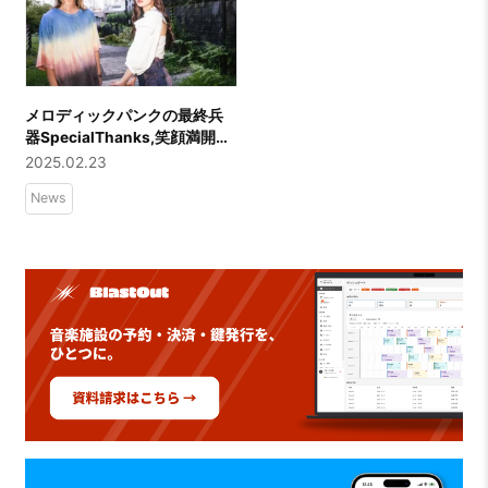
メロディックパンクの最終兵
器SpecialThanks,笑顔満開
で アルバムツアー最終公演
2025.02.23
を24日渋谷Spotify O-WEST
News
にて開催