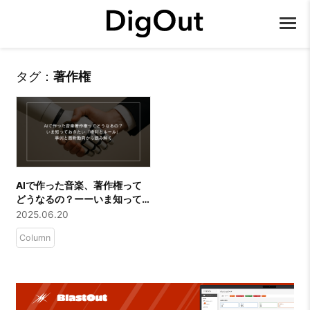
タグ：
著作権
AIで作った音楽、著作権って
どうなるの？ーーいま知って
おきたい「権利とルール」事
2025.06.20
例と最新動向から読み解く
Column