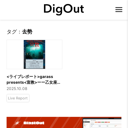
タグ：
去勢
<ライブレポート>garass
presents<宣教>ーー乙女座症
候群／飄飄／白昼夢／もしも
2025.10.08
Fortissimo／去勢／garass
Live Report