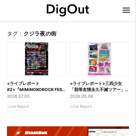
タグ：
クジラ夜の街
<ライブレポート
<ライブレポート>三四少女
#2>『MiMiNOKOROCK FES
「我等友情永久不滅ツアー」
JAPAN 2026』ーーEVE OF
大阪公演。クジラ夜の街とフ
2026.07.05
2026.05.08
THE LAIN / ACE COLLECTION
ロアとで作り上げたずっと忘
Live Report
Live Report
/ 3markets[ ] / クジラ夜の街
れない1日