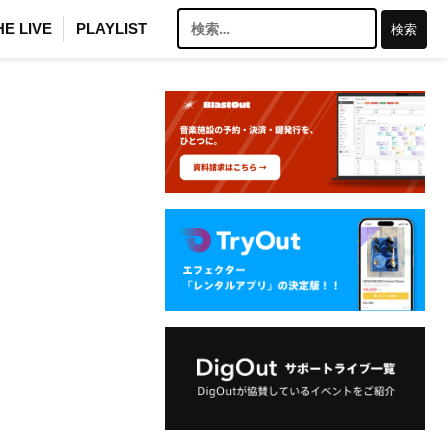
検
HE LIVE
PLAYLIST
索: