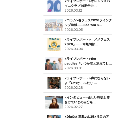
<ライブレポート>オレンジスパ
イニクラブ14周年企...
2026.03.12
<コラム>春フェス2026ラインナ
ップ速報――See You S...
2026.03.05
<ライブレポート>「メメフェス
2026」ーー南無阿部...
2026.03.04
<ライブレポート>the
paddles『いつか君と別れてし...
2026.03.01
<ライブレポート>声にならない
よ『いつか、ふたり ...
2026.02.28
<インタビュー>正しい呼吸と歩
き方でいまの自分を...
2026.02.27
<DigOut 連載vol.35>注目のア