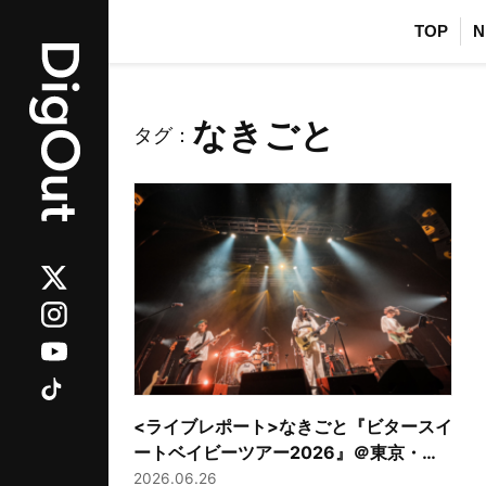
TOP
N
なきごと
タグ：
<ライブレポート>なきごと『ビタースイ
ートベイビーツアー2026』＠東京・
Zepp Shinjuku(TOKYO)
2026.06.26