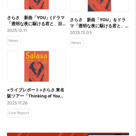
さらさ 新曲「YOU」(ドラマ
さらさ 新曲「YOU」をドラ
「透明な夜に駆ける君と、目
マ「透明な夜に駆ける君と、
に見えない恋をした。」エン
2025.12.11
目に見えない恋をした。」エ
2025.12.03
ディング主題歌)2026年1月14
ンディング主題歌として書き
News
日(水)にリリース決定！
News
おろし同曲を使用した予告映
像がYouTube上で公開に
<ライブレポート>さらさ 東名
阪ツアー「Thinking of You
Tour 2025」
2025.11.26
Live Report