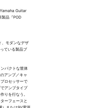
ha Guitar
新製品『POD
ティ、モダンなデザ
なっている製品ブ
常にコンパクトな筐体
類のアンプ／キャ
・プロセッサーで
ブでアンプタイプ
音作りを行なう。
ンターフェースと
属）または9V電源