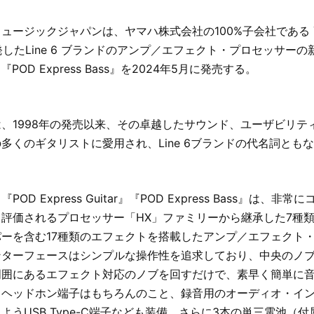
ージックジャパンは、ヤマハ株式会社の100%子会社である Yama
c.が開発したLine 6 ブランドのアンプ／エフェクト・プロセッサーの
ar』『POD Express Bass』を2024年5月に発売する。
OD」は、1998年の発売以来、その卓越したサウンド、ユーザビリ
多くのギタリストに愛用され、Line 6ブランドの代名詞とも
OD Express Guitar』『POD Express Bass』は、非
評価されるプロセッサー「HX」ファミリーから継承した7種
ーを含む17種類のエフェクトを搭載したアンプ／エフェクト
ンターフェースはシンプルな操作性を追求しており、中央のノ
周囲にあるエフェクト対応のノブを回すだけで、素早く簡単に
、ヘッドホン端子はもちろんのこと、録音用のオーディオ・イ
ようUSB Type-C端子なども装備。さらに3本の単三電池（付