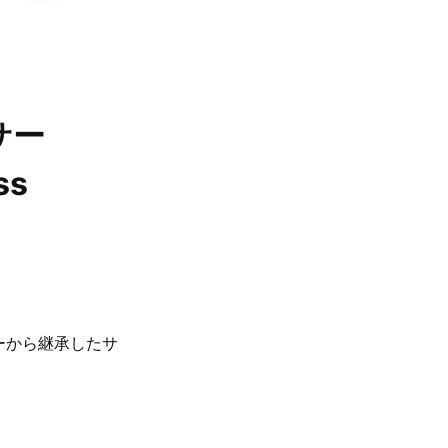
サー
ss
ーから継承したサ