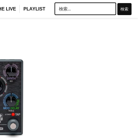
検
HE LIVE
PLAYLIST
索: