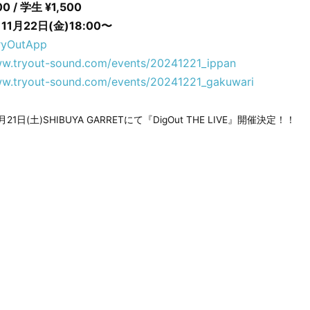
 / 学生 ¥1,500
月22日(金)18:00〜
ryOutApp
ww.tryout-sound.com/events/20241221_ippan
ww.tryout-sound.com/events/20241221_gakuwari
2月21日(土)SHIBUYA GARRETにて『DigOut THE LIVE』開催決定！！