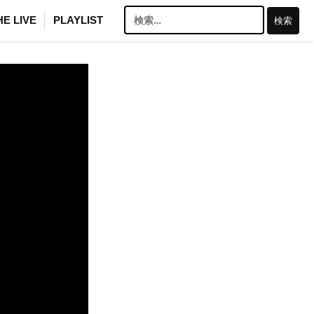
検
HE LIVE
PLAYLIST
索: