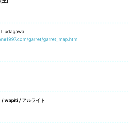
(土)
T udagawa
one1997.com/garret/garret_map.html
wapiti / アルライト