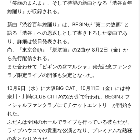
『笑顔のまんま』、そして待望の新曲となる『渋谷百年
総踊り』が収録される。
新曲『渋谷百年総踊り』は、BEGINが ”第二の故郷” と
語る「渋谷」への恩返しとして書き下ろした楽曲であ
り、詳細は後日発表される。
尚、『東京音頭』『炭坑節』の2曲が 8月2日（金）か
ら先行配信される。
また合わせて「ビギンの盆マルシャ」発売記念ファンク
ラブ限定ライブの開催も決定となった。
10月9日（水）に大阪BIG CAT、10月11日（金）には神
奈川・川崎CLUB CITTA’の2か所で行われ、BEGINオフ
ィシャルファンクラブにてチケットエントリーが開始さ
れた。
ふだんは全国のホールでライブを行っている彼らだが、
ライブハウスでの貴重な公演となり、プレミアムな熱狂
の夜となりそうだ。