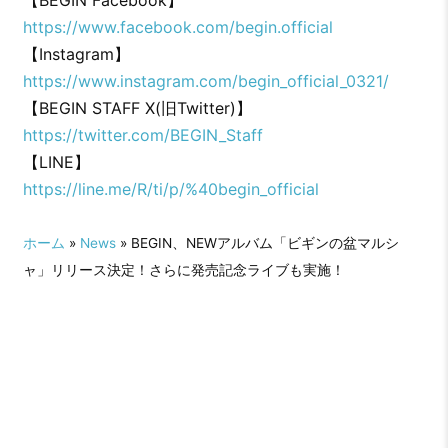
https://www.facebook.com/begin.official
【Instagram】
https://www.instagram.com/begin_official_0321/
【BEGIN STAFF X(旧Twitter)】
https://twitter.com/BEGIN_Staff
【LINE】
https://line.me/R/ti/p/%40begin_official
ホーム
»
News
» BEGIN、NEWアルバム「ビギンの盆マルシ
ャ」リリース決定！さらに発売記念ライブも実施！