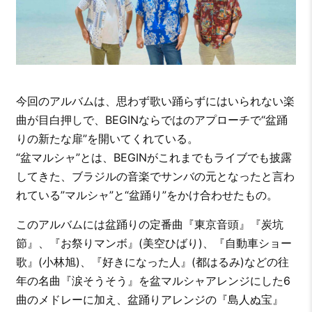
今回のアルバムは、思わず歌い踊らずにはいられない楽
曲が目白押しで、BEGINならではのアプローチで“盆踊
りの新たな扉”を開いてくれている。
“盆マルシャ”とは、BEGINがこれまでもライブでも披露
してきた、ブラジルの音楽でサンバの元となったと言わ
れている”マルシャ”と“盆踊り”をかけ合わせたもの。
このアルバムには盆踊りの定番曲『東京音頭』『炭坑
節』、『お祭りマンボ』(美空ひばり)、『自動車ショー
歌』(小林旭)、『好きになった人』(都はるみ)などの往
年の名曲『涙そうそう』を盆マルシャアレンジにした6
曲のメドレーに加え、盆踊りアレンジの『島人ぬ宝』