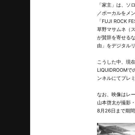
「家主」は、ソ
／ボーカルをメ
「FUJI ROCK
草野マサムネ（スピ
が賛辞を寄せるな
由」をデジタル
こうした中、現在開
LIQUIDROO
ンネルにてプレ
なお、映像はレ
山本啓太が撮影
8月26日まで期