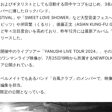
ロおよびギタリストとしても活動する田中ヤコブをはじめ、3名
ンバーに擁したロックバンド。
 FESTIVAL」や「SWEET LOVE SHOWER」など大型音楽フ
ッツ）や岸田繁（くるり）、後藤正文（ASIAN KUNG-FU GE
ど年々注目度合いを高めており、昨年12月には最新アルバム
リリースした。
催中のライブツアー「YANUSHI LIVE TOUR 2024」、
Mでのワンマンライブ映像が、7月25日19時から所属するNEWFOLK
ミア公開されている。
ーベルメイトでもあるバンド「台風クラブ」のメンバーで、映
・編集を担当。
間限定の公開となっている。