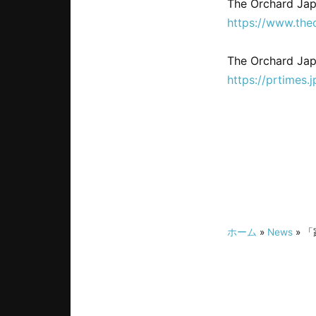
The Orchard Ja
https://www.the
The Orchard
https://prtimes
ホーム
»
News
» 