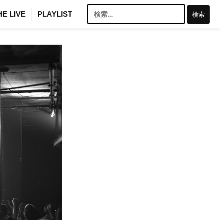
検
HE LIVE
PLAYLIST
索: