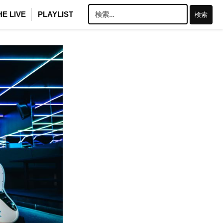
検
HE LIVE
PLAYLIST
索: