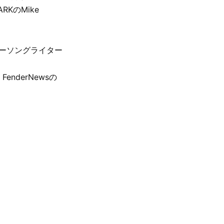
KのMike
ガーソングライター
、FenderNewsの