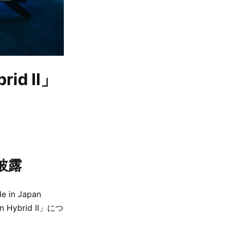
rid II」
披露
 Japan
 Hybrid II」につ