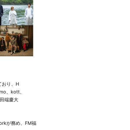
ており、H
umo、kott、
d、田端慶大
rkが務め、FM福