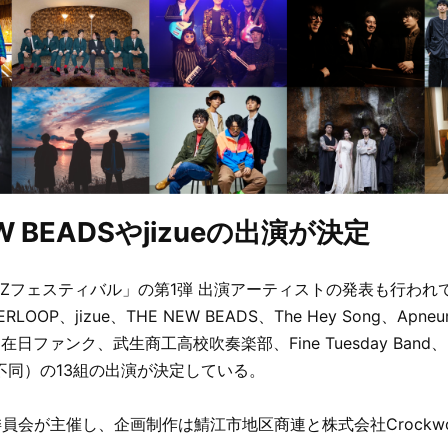
EW BEADSやjizueの出演が決定
ZZフェスティバル」の第1弾 出演アーティストの発表も行われ
ERLOOP、jizue、THE NEW BEADS、The Hey Song、Apne
E、在日ファンク、武生商工高校吹奏楽部、Fine Tuesday Ban
t（順不同）の13組の出演が決定している。
員会が主催し、企画制作は鯖江市地区商連と株式会社Crockwo