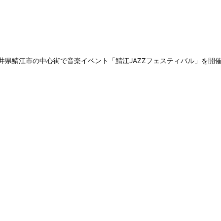
福井県鯖江市の中心街で音楽イベント「鯖江JAZZフェスティバル」を開