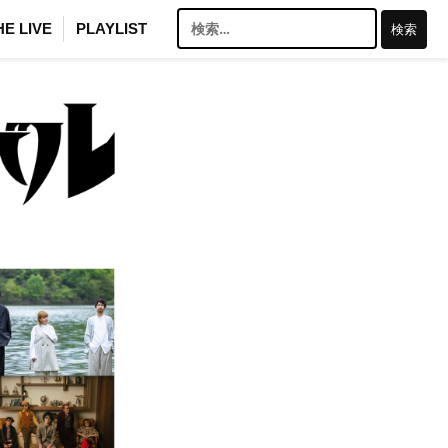
検
HE LIVE
PLAYLIST
索: