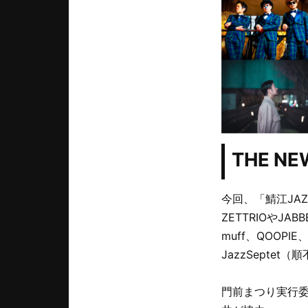
THE N
今回、「鯖江JA
ZETTRIOやJABB
muff、QOOPI
JazzSepte
門前まつり実行委