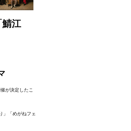
「鯖江
マ
の開催が決定したこ
つり」「めがねフェ