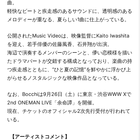
曲。
軽快なビートと疾走感のあるサウンドに、透明感のある
メロディーが重なる、夏らしい1曲に仕上がっている。
公開されたMusic Videoは、映像監督にKaito Iwashita
を迎え、若手俳優の佐藤風香、石井翔が出演。
海辺で演奏するメンバーのシーンと、儚い恋模様を描い
たドラマパートが交錯する構成となっており、楽曲の持
つ疾走感とともに、“ひと夏の記憶”を鮮やかに浮かび上
がらせるノスタルジックな映像作品となっている。
なお、Bocchiは9月26日（土）に東京・渋谷WWW Xで
2nd ONEMAN LIVE「余命譚」を開催。
現在、チケットのオフィシャル2次先行受付が行われて
いる。
【アーティストコメント】