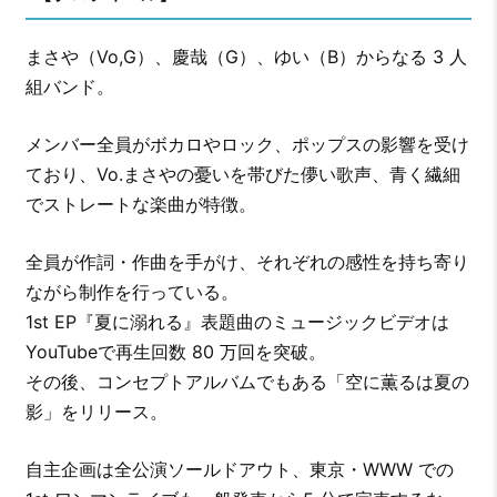
まさや（Vo,G）、慶哉（G）、ゆい（B）からなる 3 人
組バンド。
メンバー全員がボカロやロック、ポップスの影響を受け
ており、Vo.まさやの憂いを帯びた儚い歌声、⻘く繊細
でストレートな楽曲が特徴。
全員が作詞・作曲を手がけ、それぞれの感性を持ち寄り
ながら制作を行っている。
1st EP『夏に溺れる』表題曲のミュージックビデオは
YouTubeで再生回数 80 万回を突破。
その後、コンセプトアルバムでもある「空に薫るは夏の
影」をリリース。
自主企画は全公演ソールドアウト、東京・WWW での