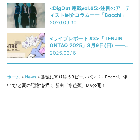
<DigOut 連載vol.65>注目のアーテ
ィスト紹介コラムーー「Bocchi」
2026.06.30
<ライブレポート #3>「TENJIN
ONTAQ 2025」3月9日(日) ――三
四少女／ドラマチックアラスカ／猫
2025.03.16
背のネイビーセゾン／Chimothy→
／Bocchi／RED in BLUE
ホーム
»
News
» 孤独に寄り添う3ピースバンド・Bocchi、儚
い“ひと夏の記憶”を描く 新曲「水芭蕉」MV公開！