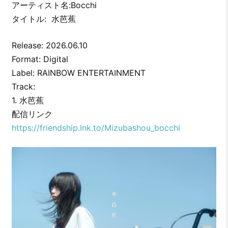
アーティスト名:Bocchi
タイトル: 水芭蕉
Release: 2026.06.10
Format: Digital
Label: RAINBOW ENTERTAINMENT
Track:
1. 水芭蕉
配信リンク
https://friendship.lnk.to/Mizubashou_bocchi