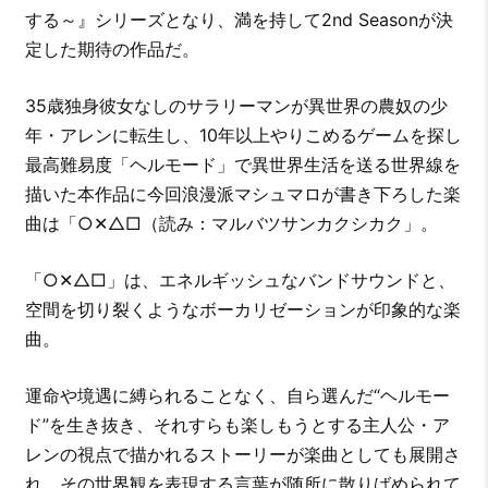
する～』シリーズとなり、満を持して2nd Seasonが決
定した期待の作品だ。
35歳独身彼女なしのサラリーマンが異世界の農奴の少
年・アレンに転生し、10年以上やりこめるゲームを探し
最高難易度「ヘルモード」で異世界生活を送る世界線を
描いた本作品に今回浪漫派マシュマロが書き下ろした楽
曲は「○✕△□（読み：マルバツサンカクシカク」。
「○✕△□」は、エネルギッシュなバンドサウンドと、
空間を切り裂くようなボーカリゼーションが印象的な楽
曲。
運命や境遇に縛られることなく、自ら選んだ“ヘルモー
ド”を生き抜き、それすらも楽しもうとする主人公・ア
レンの視点で描かれるストーリーが楽曲としても展開さ
れ、その世界観を表現する言葉が随所に散りばめられて