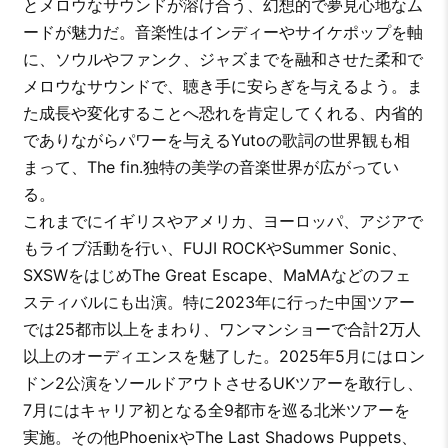
とメロウなサウンドが溶け合う、幻想的で夢見心地なム
ードが魅力だ。音楽性はインディーやサイケポップを軸
に、ソウルやファンク、ジャズまでを融和させた柔和で
メロウなサウンドで、聴き手に安らぎを与えるよう。ま
た成長や変化することへ恐れを肯定してくれる、内省的
でありながらパワーを与えるYutoの歌詞の世界観も相
まって、The fin.独特の美学の音楽世界が広がってい
る。
これまでにイギリスやアメリカ、ヨーロッパ、アジアで
もライブ活動を行い、FUJI ROCKやSummer Sonic、
SXSWをはじめThe Great Escape、MaMAなどのフェ
スティバルにも出演。特に2023年に行った中国ツアー
では25都市以上をまわり、ワンマンショーで合計2万人
以上のオーディエンスを魅了した。2025年5月にはロン
ドン2公演をソールドアウトさせるUKツアーを敢行し、
7月にはキャリア初となる全9都市を巡る北米ツアーを
実施。その他PhoenixやThe Last Shadows Puppets、