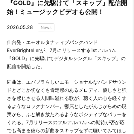
『GOLD』に先駆けて「スキップ」配信開
始！ミュージックビデオも公開！
2026.05.28
News
仙台発・エモオルタナティブパンクバンド
EverBrightellerが、7月にリリースする1stアルバム
『GOLD』に先駆けてデジタルシングル「スキップ」の
配信を開始した。
同曲は、エバブラらしいエモーショナルなバンドサウン
ドとどこか切なくも肯定感のあるメロディ、優しさと強
さを感じさせる人間味溢れる歌が、聴く人の心を軽くす
るようなロックナンバー。鬱屈としたがんじがらめの現
実から、ふと解き放たれるようなポジティブなパワーを
くれる。7月リリースのフルアルバムへの期待が否が応
でも高まる彼らの新曲をスキップせずに聴いてみてほし