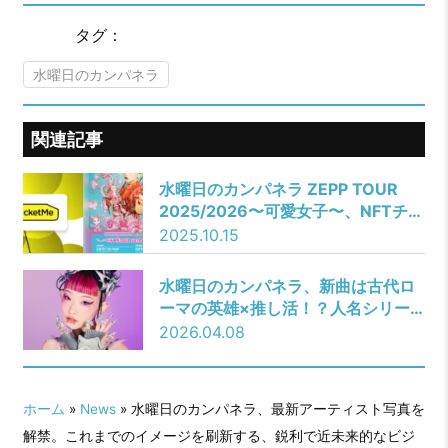
タグ：
水曜日のカンパネラ
関連記事
水曜日のカンパネラ ZEPP TOUR
2025/2026〜可愛女子〜、NFTチケ
ット「TicketMe」にて販売開始
2025.10.15
水曜日のカンパネラ、新曲は古代ロ
ーマの英雄×推し活！？人名シリー
ズ最新作「スキピオ」を4月22日
2026.04.08
(水)配信リリース決定！
ホーム
»
News
» 水曜日のカンパネラ、最新アーティスト写真を
解禁。これまでのイメージを刷新する、鋭利で近未来的なビジ