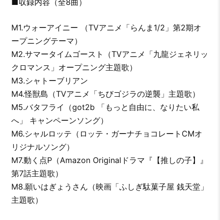
■収録内容（全8曲）
M1.ウォーアイニー （TVアニメ「らんま1/2」第2期オ
ープニングテーマ）
M2.サマータイムゴースト（TVアニメ「九龍ジェネリッ
クロマンス」オープニング主題歌）
M3.シャトーブリアン
M4.怪獣島（TVアニメ「ちびゴジラの逆襲」主題歌）
M5.バタフライ（got2b 「もっと自由に、なりたい私
へ」 キャンペーンソング）
M6.シャルロッテ（ロッテ・ガーナチョコレートCMオ
リジナルソング）
M7.動く点P（Amazon Originalドラマ『【推しの子】』
第7話主題歌）
M8.願いはぎょうさん（映画「ふしぎ駄菓子屋 銭天堂」
主題歌）