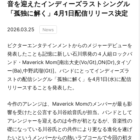
音を迎えたインディーズラストシングル
「孤独に解く」4月1日配信リリース決定
2026.03.25
News
ビクターエンタテインメントからのメジャーデビューを
発表したことも記憶に新しい石川県発の４人組ロックバ
ンド・Maverick Mom[南出大史(Vo/Gt),ON(Dr),タイゾ
ー(Ba),中野武瑠(Gt)]。バンドにとってインディーズラ
ストの配信シングル「孤独に解く」を4月1日(水)に配信
リリースすることを発表した。
今作のアレンジは、Maverick Momのメンバーが最も影
響を受けたと公言する川谷絵音氏が担当。バンドとして
アレンジャーを迎えるのは今作が初となるが、音楽性の
礎になっている川谷氏との共作により更なる進化を遂げ
たいというメンバーからの熱いラブコールで今回の初タ