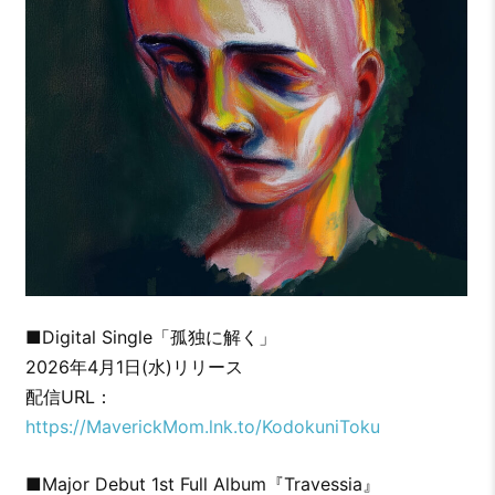
■Digital Single「孤独に解く」
2026年4月1日(水)リリース
配信URL：
https://MaverickMom.lnk.to/KodokuniToku
■Major Debut 1st Full Album『Travessia』