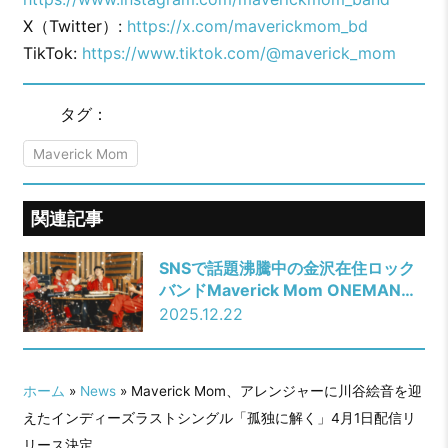
X（Twitter）:
https://x.com/maverickmom_bd
TikTok:
https://www.tiktok.com/@maverick_mom
タグ：
Maverick Mom
関連記事
SNSで話題沸騰中の金沢在住ロック
バンドMaverick Mom ONEMAN
LIVE「前⽇譚」＜東京編＞を開催！
2025.12.22
ホーム
»
News
» Maverick Mom、アレンジャーに川谷絵音を迎
えたインディーズラストシングル「孤独に解く」4月1日配信リ
リース決定