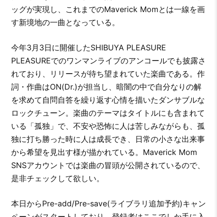
ッグが実現し、これまでのMaverick Momとは一線を画
す新境地の一曲となっている。
今年3月3日に開催したSHIBUYA PLEASURE
PLEASUREでのワンマンライブのアンコールでも披露さ
れており、リリースが待ち望まれていた楽曲である。作
詞・作曲はON(Dr.)が担当し、暗闇の中で自分なりの解
を求めて自問自答を繰り返す心情を描いたダンサブルな
ロックチューン。楽曲のテーマはタイトルにも含まれて
いる「孤独」で、不安や恐怖に人は苦しみながらも、孤
独に打ち勝った時に人は成長でき、日常の小さな出来事
から希望を見出す様が描かれている。Maverick Mom
SNSアカウントでは楽曲の冒頭が公開されているので、
是非チェックして欲しい。
本日からPre-add/Pre-save(ライブラリ追加予約)キャン
ペーンがスタートしており、登録者はここでしか手に入