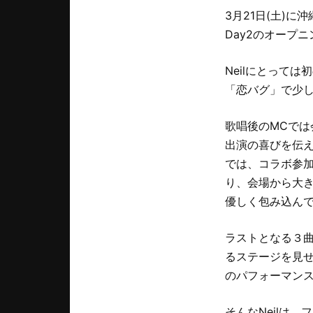
3月21日(土)に沖縄
Day2のオープ
Neilにとっては
「恋バグ」で少
歌唱後のMCで
出演の喜びを伝え
では、コラボ参
り、会場から大
優しく包み込ん
ラストとなる３曲目
るステージを見せ
のパフォーマン
そんなNeilは、