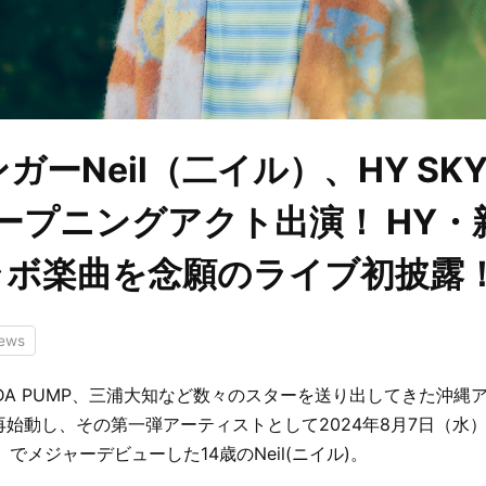
ガーNeil（二イル）、HY SKY 
オープニングアクト出演！ HY
ラボ楽曲を念願のライブ初披露
ews
D、DA PUMP、三浦大知など数々のスターを送り出してきた沖縄
再始動し、その第一弾アーティストとして2024年8月7日（水
y」でメジャーデビューした14歳のNeil(ニイル)。