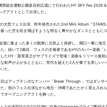
県総合運動公園多目的広場にて行われたHY SKY Fes 2026 & Spe
ニングアクトとして出演した。
初の大型フェス出演、昨年発売された2nd Mini Album『STAI
し曇った空を吹き飛ばすような明るく爽やかなダンスとともに
は会場に集まった多くの観衆に元気よく挨拶し、開口一番に地元
た。続いて2曲目、フェスの主催者であるHYのカバー楽曲「
加したHY・新里英之がサプライズで登場！楽曲をリリース後初
きな歓声が上がるとともに、世代を超えた2人が奏でる美しいハ
でいた。
はアップテンポなナンバー「Break Through 」ではダン
た。初のフェス出演ながら地元・沖縄であたたかく迎え入れられ
スでオープニングアクトを飾った。
フェス出演翌日の3/22(日)朝に自身のInstagramでライブ配信