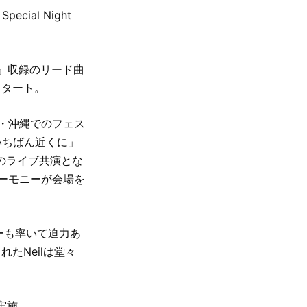
cial Night
RS』収録のリード曲
スタート。
・沖縄でのフェス
いちばん近くに」
のライブ共演とな
ーモニーが会場を
サーも率いて迫力あ
たNeilは堂々
を実施。