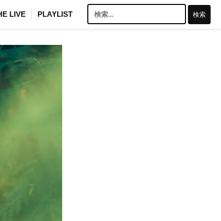
検
HE LIVE
PLAYLIST
索: