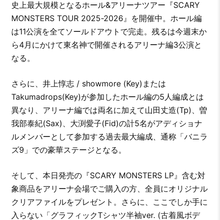
史上最大規模となるホール&アリーナツアー『SCARY
MONSTERS TOUR 2025-2026』を開催中。ホール編
は11公演を全てソールドアウトで完走。残るは今週末か
ら4月にかけて東名神で開催されるアリーナ編3公演と
なる。
さらに、井上惇志 / showmore (Key)または
Takumadrops(Key)が参加したホール編の5人編成とは
異なり、アリーナ編では両名に加えて山田丈造(Tp)、曽
我部泰紀(Sax)、大渕愛子(Fid)の計5名がアディショナ
ルメンバーとして参加する過去最大編成、通称「バニラ
ズ9」での豪華ステージとなる。
そして、本日発売の『SCARY MONSTERS LP』含む対
象商品をアリーナ会場でご購入の方、全員にオリジナル
クリアファイルをプレゼント。さらに、ここでしか手に
入らない「グラフィックTシャツ半袖ver. (古着風ボデ