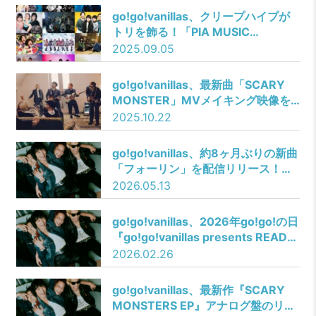
ーティストを一斉解禁！
go!go!vanillas、クリープハイプが
トリを飾る！「PIA MUSIC
COMPLEX 2025」ぴあフェス タイ
2025.09.05
ムテーブルを発表！
go!go!vanillas、最新曲「SCARY
MONSTER」MVメイキング映像を
公開！
2025.10.22
go!go!vanillas、約8ヶ月ぶりの新曲
「フォーリン」を配信リリース！
MV予告編第2弾を公開！
2026.05.13
go!go!vanillas、2026年go!go!の日
『go!go!vanillas presents READY
STEADY go!go! vol.11』ゲストバン
2026.02.26
ドとしてマカロニえんぴつの出演が
決定！初ツーマンが実現！
go!go!vanillas、最新作『SCARY
MONSTERS EP』アナログ盤のリリ