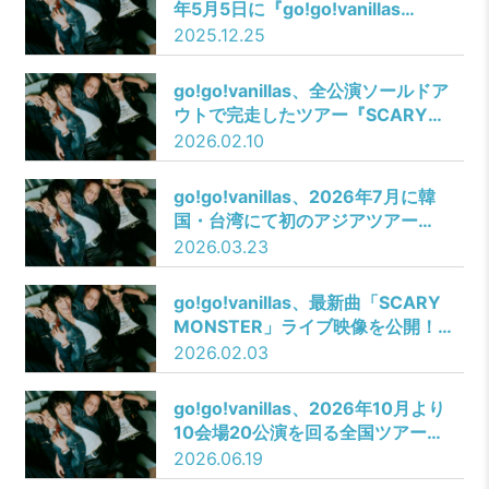
年5月5日に『go!go!vanillas
presents READY STEADY go!go!
2025.12.25
vol.11』をZepp DiverCity
(TOKYO)にて開催決定！
go!go!vanillas、全公演ソールドア
ウトで完走したツアー『SCARY
MONSTERS TOUR 2025-2026』
2026.02.10
より仙台公演のライブレポが到着！
未解禁ライブ写真公開！
go!go!vanillas、2026年7月に韓
国・台湾にて初のアジアツアー
『go!go!vanillas Asia Tour 2026』
2026.03.23
の開催決定！
go!go!vanillas、最新曲「SCARY
MONSTER」ライブ映像を公開！
『SCARY MONSTERS TOUR
2026.02.03
2025-2026』アリーナ編の先着販
売が決定！
go!go!vanillas、2026年10月より
10会場20公演を回る全国ツアー
『go!go!vanillas presents「ぼくら
2026.06.19
のタイマン上等ツアー」』対バンア