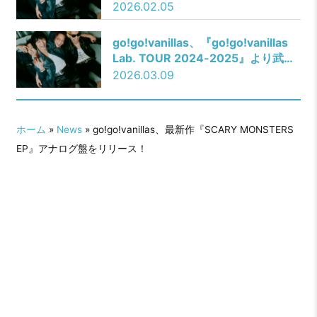
ース決定！
2026.02.05
go!go!vanillas、『go!go!vanillas
Lab. TOUR 2024-2025』より武道
館公演のライブ音源「Lab. (Live at
2026.03.09
日本武道館 2025.3.9)」を3月9日に
リリース決定！
ホーム
»
News
» go!go!vanillas、最新作『SCARY MONSTERS
EP』アナログ盤をリリース！