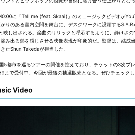
サウンドとヒップホップの感覚が自然に溶け合う仕上がりとな
:00に「Tell me (feat. Skaai)」のミュージックビデオがY
がりのある室内空間を舞台に、デスクワークに没頭するS.A.R
淡々と映し出される。楽曲のリリックと呼応するように、静けさ
滲み出る熱を感じさせる映像表現が印象的だ。監督は、結成当初か
たShun Takedaが担当した。
.は全国5都市を巡るツアーの開催を控えており、チケットの3次プ
3:59まで受付中。今回が最後の抽選販売となる。ぜひチェック
usic Video