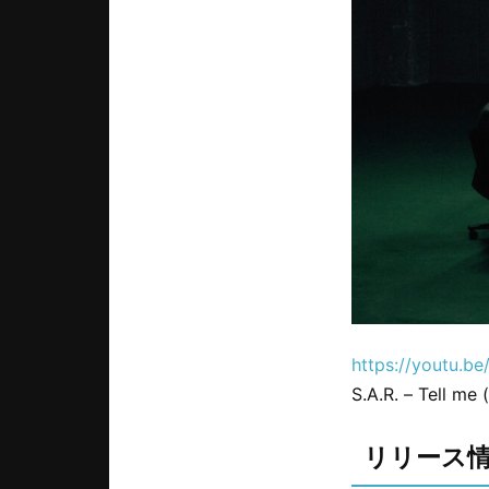
https://youtu.b
S.A.R. – Tell me 
リリース