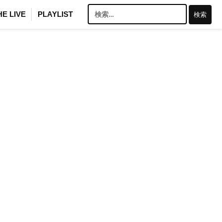
検
HE LIVE
PLAYLIST
索: