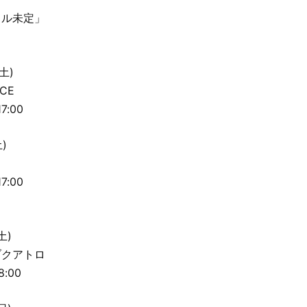
トル未定」
土)
CE
7:00
)
7:00
土)
ブクアトロ
8:00