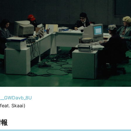
e/__GWDavb_8U
(feat. Skaai)
情報