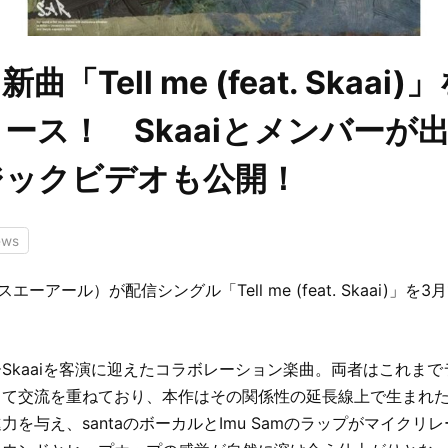
、新曲「Tell me (feat. Skaai
ース！ Skaaiとメンバーが
ジックビデオも公開！
ews
エスエーアール）が配信シングル「Tell me (feat. Skaai)」を
Skaaiを客演に迎えたコラボレーション楽曲。両者はこれま
て交流を重ねており、本作はその関係性の延長線上で生まれた。
力を与え、santaのボーカルとImu Samのラップがマイクリ