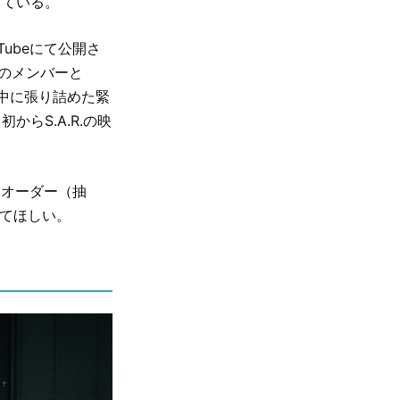
っている。
ouTubeにて公開さ
.のメンバーと
の中に張り詰めた緊
らS.A.R.の映
レオーダー（抽
してほしい。