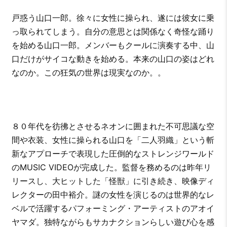
戸惑う山口一郎。徐々に女性に操られ、遂には彼女に乗
っ取られてしまう。自分の意思とは関係なく奇怪な踊り
を始める山口一郎。メンバーもクールに演奏する中、山
口だけがサイコな動きを始める。本来の山口の姿はどれ
なのか。この狂気の世界は現実なのか。。
８０年代を彷彿とさせるネオンに囲まれた不可思議な空
間や衣装、女性に操られる山口を「二人羽織」という斬
新なアプローチで表現した圧倒的なストレンジワールド
のMUSIC VIDEOが完成した。監督を務めるのは昨年リ
リースし、大ヒットした「怪獣」に引き続き、映像ディ
レクターの田中裕介。謎の女性を演じるのは世界的なレ
ベルで活躍するパフォーミング・アーティストのアオイ
ヤマダ。独特ながらもサカナクションらしい遊び心を感