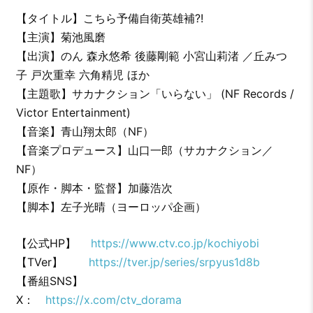
【タイトル】こちら予備自衛英雄補?!
【主演】菊池風磨
【出演】のん 森永悠希 後藤剛範 小宮山莉渚 ／丘みつ
子 戸次重幸 六角精児 ほか
【主題歌】サカナクション「いらない」 (NF Records /
Victor Entertainment)
【音楽】青山翔太郎（NF）
【音楽プロデュース】山口一郎（サカナクション／
NF）
【原作・脚本・監督】加藤浩次
【脚本】左子光晴（ヨーロッパ企画）
【公式HP】
https://www.ctv.co.jp/kochiyobi
【TVer】
https://tver.jp/series/srpyus1d8b
【番組SNS】
X：
https://x.com/ctv_dorama