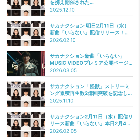
を携え開催された
獣”」』を期間限定公開！
「SAKANAQUARIUM 2025 “怪
2025.12.10
獣”」映像作品化決定！2026年3月
18日（水）発売！
サカナクション 明日2月11日（水）
新曲「いらない」配信リリース！本
日22時より「サカナクション山口一
2026.02.10
郎の「いらない」リリース記念！フ
ル尺＆生歌初披露配信」決定！！
サカナクション新曲「いらない」
MUSIC VIDEOプレミア公開ページ
がオープン！ティザームービー第3
2026.03.05
弾公開！
サカナクション「怪獣」ストリーミ
ング累積再生数2億回突破を記念して
サカナクション / 怪獣 from
2025.11.10
「SAKANAQUARIUM 2025 “怪
獣”」を期間限定公開！！
サカナクション2月11日（水）配信リ
リース新曲「いらない」本日2月4日
（水）より、TikTokにて「いらない
2026.02.05
（TV ver.）」先行配信開始！さら