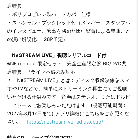
通特典
・ポリプロピレン製ハードカバー仕様
・スペシャル・ブックレット付（メンバー、スタッフへ
のインタビュー、演出を務めた田中監督による楽曲ごと
の演出解説他、128P予定）
「NeSTREAM LIVE」視聴シリアルコード付
※NF member限定セット、完全生産限定盤 BD/DVD共
通特典 *ライブ本編のみ対応
＊「NeSTREAM LIVE」とは：ディスク収録映像をスマ
ホやTVなどで、簡単にストリーミング再生にてご視聴
いただける仕組みです。音声はステレオ、またはドルビ
ーアトモスでお楽しみいただけます。(視聴可能期間：
2027年3月17日まで) アプリ詳細はこちらをご参照くだ
さい。
https://nestreamlive.radius.co.jp/
特典CD （ライブ音源 2CD）