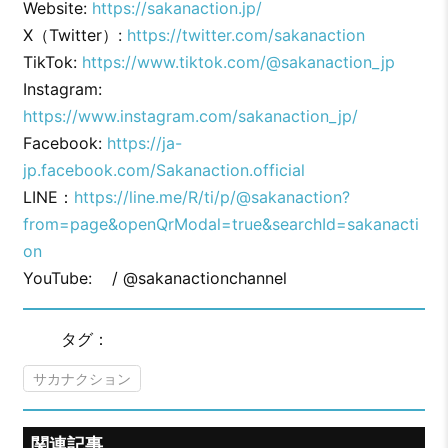
Website:
https://sakanaction.jp/
X（Twitter）:
https://twitter.com/sakanaction
TikTok:
https://www.tiktok.com/@sakanaction_jp
Instagram:
https://www.instagram.com/sakanaction_jp/
Facebook:
https://ja-
jp.facebook.com/Sakanaction.official
LINE：
https://line.me/R/ti/p/@sakanaction?
from=page&openQrModal=true&searchId=sakanacti
on
YouTube: / @sakanactionchannel
タグ：
サカナクション
関連記事