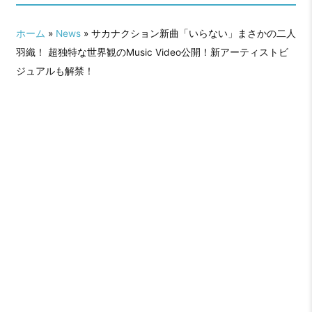
に！動画応募企画『山口一郎に見せ
たい新曲「いらない」動画大募集』
ホーム
»
News
» サカナクション新曲「いらない」まさかの二人
もスタート！
羽織！ 超独特な世界観のMusic Video公開！新アーティストビ
ジュアルも解禁！