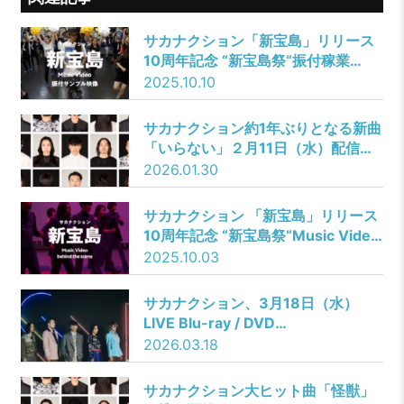
サカナクション「新宝島」リリース
10周年記念 “新宝島祭“振付稼業
air:manによるMusic Video振付サ
2025.10.10
ンプル映像を公開！
サカナクション約1年ぶりとなる新曲
「いらない」２月11日（水）配信リ
リース決定！さらに2月10日（火）
2026.01.30
22時より山口一郎YouTubeチャンネ
ルにて リリース記念歌唱生配信実施
サカナクション 「新宝島」リリース
10周年記念 “新宝島祭“Music Video
撮影の舞台裏を映した「サカナクシ
2025.10.03
ョン / 新宝島 -Music Video
Behind the Scenes-」公開決定！
サカナクション、3月18日（水）
LIVE Blu-ray / DVD
「SAKANAQUARIUM 2025 “怪
2026.03.18
獣”」発売開始！発売を記念して
『enough from
サカナクション大ヒット曲「怪獣」
「SAKANAQUARIUM 2025 “怪