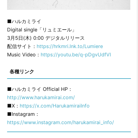
■ハルカミライ
Digital single「リュミエール」
3月5日(木) 0:00 デジタルリリース
配信サイト：
https://hrkmri.lnk.to/Lumiere
Music Video：
https://youtu.be/q-pDgvUdfVI
各種リンク
■ハルカミライ Official HP：
http://www.harukamirai.com/
■X：
https://x.com/HarukamiraiInfo
■Instagram：
https://www.instagram.com/harukamirai_info/