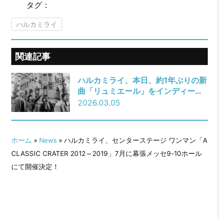
タグ：
ハルカミライ
関連記事
ハルカミライ、本日、約1年ぶりの新
曲「リュミエール」をインディーズ
自主レーベル”AVAN”よりサプライズ
2026.03.05
リリース！Music Videoも同時公
開！
ホーム
»
News
» ハルカミライ、センターステージ ワンマン「A
CLASSIC CRATER 2012～2019」7月に幕張メッセ9-10ホール
にて開催決定！