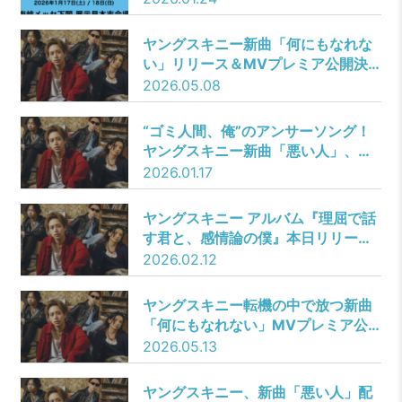
Sunny Girl／Arakezuri／bokula.／
ヤングスキニー／ジ・エンプティ
ヤングスキニー新曲「何にもなれな
い」リリース＆MVプレミア公開決
定 転機の中で放つアニメ主題歌
2026.05.08
“ゴミ人間、俺”のアンサーソング！
ヤングスキニー新曲「悪い人」、ア
ルバム先行配信＆プレオーダー開始
2026.01.17
ヤングスキニー アルバム『理屈で話
す君と、感情論の僕』本日リリー
ス！リード楽曲「stay with me」ミ
2026.02.12
ュージックビデオ公開！
ヤングスキニー転機の中で放つ新曲
「何にもなれない」MVプレミア公
開
2026.05.13
ヤングスキニー、新曲「悪い人」配