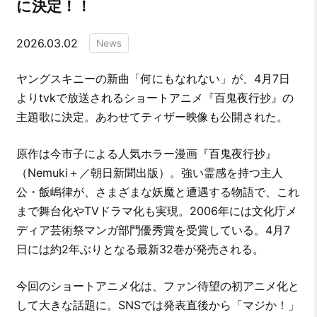
に決定！！
2026.03.02
News
ヤングスキニーの新曲「何にもなれない」が、4月7日
よりtvkで放送されるショートアニメ『百鬼夜行抄』の
主題歌に決定。あわせてティザー映像も公開された。
原作は今市子による人気ホラー漫画『百鬼夜行抄』
（Nemuki＋／朝日新聞出版）。強い霊感を持つ主人
公・飯嶋律が、さまざまな妖魔と遭遇する物語で、これ
まで舞台化やTVドラマ化も実現。2006年には文化庁メ
ディア芸術祭マンガ部門優秀賞を受賞している。4月7
日には約2年ぶりとなる最新32巻が発売される。
今回のショートアニメ化は、ファン待望の初アニメ化と
して大きな話題に。SNSでは発表直後から「マジか！」