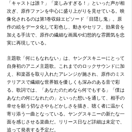
「キャストは誰？」「楽しみすぎる！」といった声が相
次ぎ、原作ファンを中心に盛り上がりを見せている。映
像化されるのは第1巻収録エピソード「目隠し鬼」。原
作の絵をデータ化して彩色し、動きやセリフ、効果音を
加える手法で、原作の繊細な画風や幻想的な雰囲気を忠
実に再現している。
主題歌「何にもなれない」は、ヤングスキニーにとって
自身初のアニメ主題歌。これまでのロックサウンドに加
え、和楽器を取り入れたアレンジが施され、原作のミス
テリアスで繊細な世界観を優しくも深みのある音で彩
る。歌詞では、「あなたのためなら何でもする」「僕は
あなたの何になれたの」といった想いを通して、相手の
幸せを願う切なさやもどかしさを描き、聴く者に温かく
寄り添う一曲となっている。ヤングスキニーの新たな一
面を感じさせる楽曲だ。リリース日など詳細は未定で、
追って発表する予定だ。