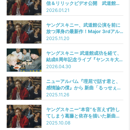
信＆リリックビデオ公開 武道館ワ
ンマンはソールドアウト
2026.01.21
ヤングスキニー、武道館公演を前に
放つ渾身の最新作！Major 3rdアル
バム『理屈で話す君と、感情論の
2025.11.20
僕』2月11日リリース！リード曲「る
っせぇ女」は11月26日先行配信！
ヤングスキニー 武道館成功を経て、
結成6周年記念ライブ『ヤンスキ大
宴会』開催決定！
2026.04.30
ニューアルバム『理屈で話す君と、
感情論の僕』から 新曲「るっせぇ
女」を先行配信スタート
2025.11.26
ヤングスキニー“本音”を言えず許し
てしまう葛藤と依存を描いた新曲
「本音」10月15日(水)配信リリース
2025.10.08
決定