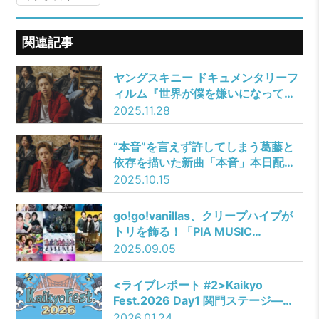
関連記事
ヤングスキニー ドキュメンタリーフ
ィルム『世界が僕を嫌いになって
も』先行上映会およびトークイベン
2025.11.28
ト開催決定
“本音”を言えず許してしまう葛藤と
依存を描いた新曲「本音」本日配信
リリース向井怜衣が主演を務め衝撃
2025.10.15
のラストが待ち受けるMusic Video
も公開
go!go!vanillas、クリープハイプが
トリを飾る！「PIA MUSIC
COMPLEX 2025」ぴあフェス タイ
2025.09.05
ムテーブルを発表！
<ライブレポート #2>Kaikyo
Fest.2026 Day1 関門ステージ――
ミズニ ウキクサ／アルステイク／
2026.01.24