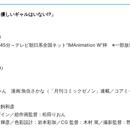
優しいギャルはいない!?」
り
45分～テレビ朝日系全国ネット“IMAnimation W”枠 ※一部
り
ゃん 漫画:魚住さかな（「月刊コミックゼノン」連載／コアミ
犬飼和彦
ザイン／総作画監督：松田りおん
輝彦／色彩設計：岩本彩加／CG 監督：木村 篤／撮影監督：