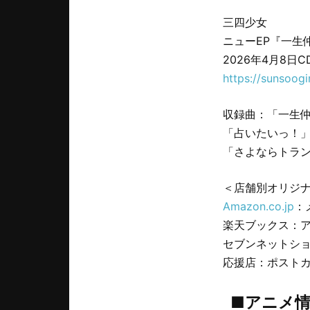
三四少女
ニューEP『一生仲仔
2026年4月8日C
https://sunsoogi
収録曲：「一生
「占いたいっ！
「さよならトラ
＜店舗別オリジ
Amazon.co.jp
：
楽天ブックス：
セブンネットシ
応援店：ポスト
■アニメ