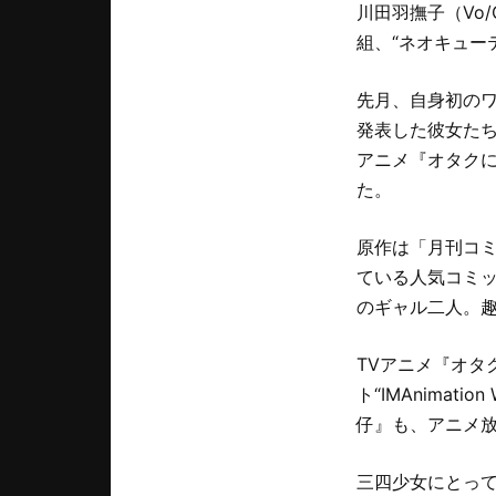
川田羽撫子（Vo
組、“ネオキュー
先月、自身初の
発表した彼女たち
アニメ『オタクに
た。
原作は「月刊コミ
ている人気コミッ
のギャル二人。
TVアニメ『オタ
ト“IMAnima
仔』も、アニメ放
三四少女にとっ