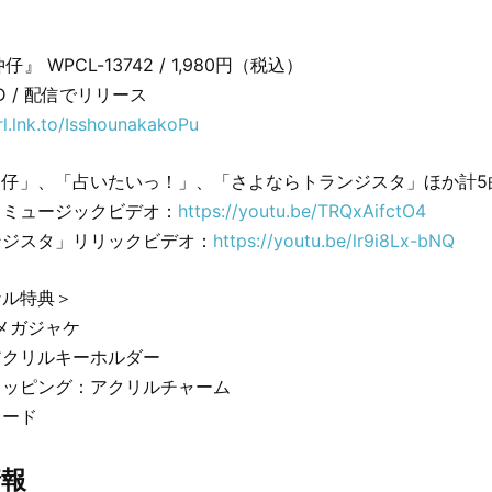
』 WPCL-13742 / 1,980円（税込）
D / 配信でリリース
rl.lnk.to/IsshounakakoPu
仲仔」、「占いたいっ！」、「さよならトランジスタ」ほか計5
」ミュージックビデオ：
https://youtu.be/TRQxAifctO4
ンジスタ」リリックビデオ：
https://youtu.be/lr9i8Lx-bNQ
ナル特典＞
メガジャケ
アクリルキーホルダー
ョッピング：アクリルチャーム
カード
情報