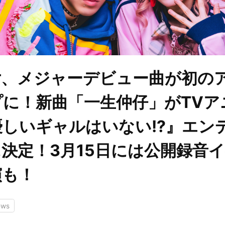
女、メジャーデビュー曲が初の
プに！新曲「一生仲仔」がTVア
しいギャルはいない!?』エン
決定！3月15日には公開録音
演も！
ews