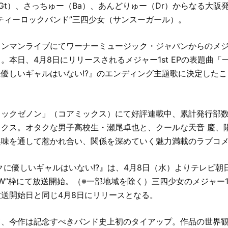
/Gt）、さっちゅー（Ba）、あんどりゅー（Dr）からなる大阪
ティーロックバンド”三四少女（サンスーガール）。
ワンマンライブにてワーナーミュージック・ジャパンからのメ
。本日、4月8日にリリースされるメジャー1st EPの表題曲「
優しいギャルはいない!?』のエンディング主題歌に決定した
ックゼノン」（コアミックス）にて好評連載中、累計発行部数
クス。オタクな男子高校生・瀬尾卓也と、クールな天音 慶、
趣味を通して惹かれ合い、関係を深めていく魅力満載のラブコ
クに優しいギャルはいない!?』は、4月8日（水）よりテレビ朝
tion W”枠にて放送開始。（※一部地域を除く）三四少女のメジャー1
送開始日と同じ4月8日にリリースとなる。
て、今作は記念すべきバンド史上初のタイアップ。作品の世界