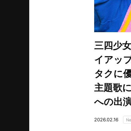
三四少
イアッ
タクに優
主題歌に
への出
2026.02.16
N