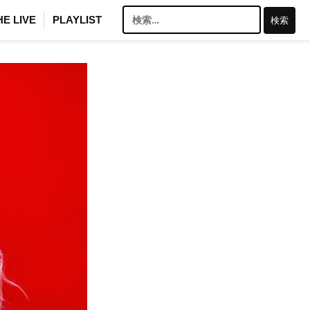
検
HE LIVE
PLAYLIST
索: