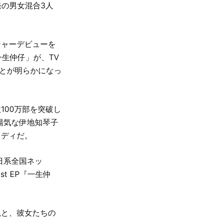
発の男女混合3人
ジャーデビューを
一生仲仔」が、TV
ことが明らかになっ
100万部を突破し
陽気な伊地知琴子
メディだ。
日系全国ネッ
st EP『一生仲
観と、彼女たちの