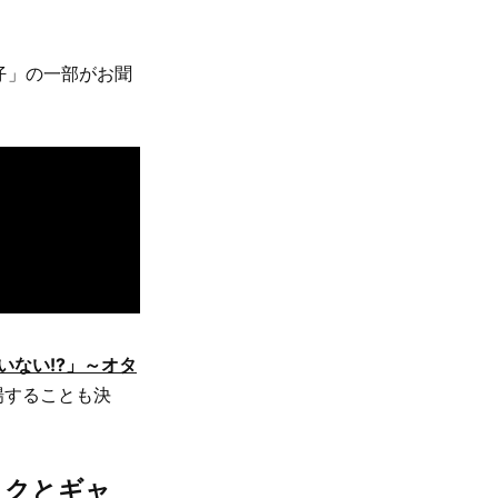
仔」の一部がお聞
いない!?」～オタ
場することも決
タクとギャ