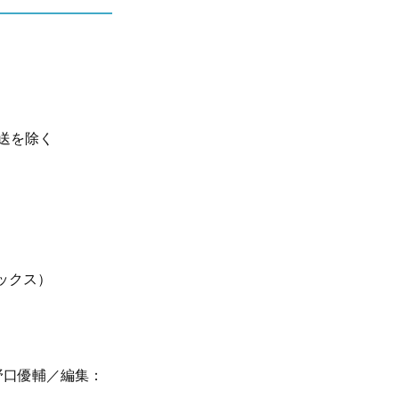
放送を除く
ックス）
野口優輔／編集：