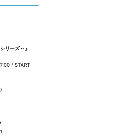
定シリーズ～」
0 / START
0
0
m