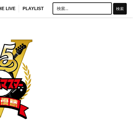
検
HE LIVE
PLAYLIST
索: