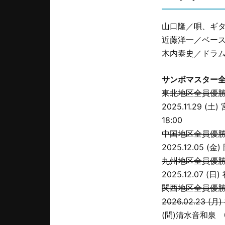
山口隆／唄、ギタ
近藤洋一／ベース
木内泰史／ドラム
サンボマスター全
東北地区全員優
2025.11.29
18:00
中国地区全員優
2025.12.05 
九州地区全員優
2025.12.07 (
関西地区全員優
2026.02.23 (月
(問)清水音和泉 06-6