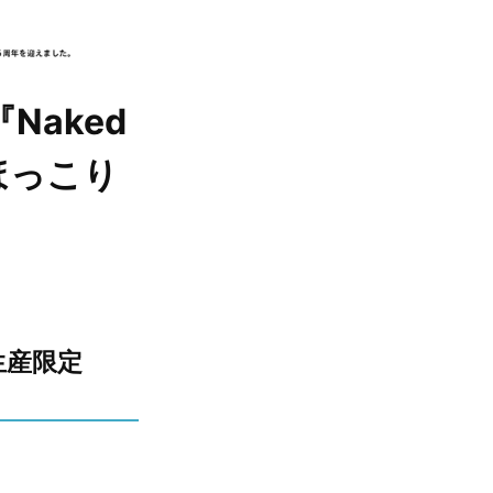
aked
ほっこり
全生産限定