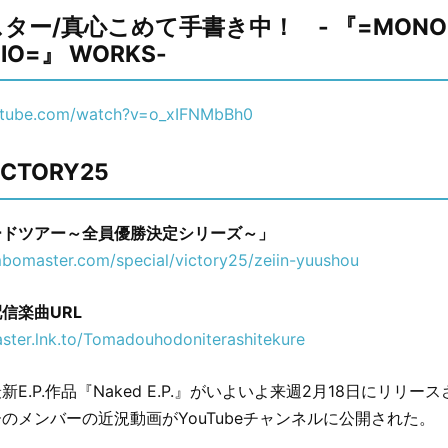
ター/真心こめて手書き中！ - 『=MONOLI
DIO=』 WORKS-
utube.com/watch?v=o_xIFNMbBh0
CTORY25
ードツアー～全員優勝決定シリーズ～」
bomaster.com/special/victory25/zeiin-yuushou
信楽曲URL
ster.lnk.to/Tomadouhodoniterashitekure
E.P.作品『Naked E.P.』がいよいよ来週2月18日にリリ
のメンバーの近況動画がYouTubeチャンネルに公開された。