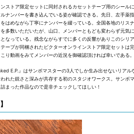
インストア限定セットに同封されるカセットテープ用のシール
アルナンバーを書き込んでいる姿が確認できる。先日、左手薬
スをはめながら丁寧にナンバーを綴っている。全国各地のリス
ジを多数いただいたが、山口、メンバーともども変わらず元気
像となっている。残念ながらすでに多くの反響がありこのシリ
トテープが同梱されたビクターオンラインストア限定セットは
っこり動画をみてメンバーの近況を御確認頂ければ幸いである
Naked E.P.』はサンボマスターの3人でしか生み出せないリア
培われた鋭さと深みが共存する初のスタジオワークス。サンボ
り詰まった作品なので是非チェックしてほしい！
要】