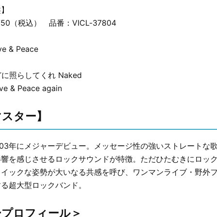
盤】
50（税込） 品番：VICL-37804
ve & Peace
どに照らしてくれ Naked
ve & Peace again
マスター】
2003年にメジャーデビュー。メッセージ性の強いストレートな
影響を感じさせるロックサウンドが特徴。ただひたむきにロッ
トイックな姿勢が大いなる共感を呼び、ワンマンライブ・野外
する超大型ロックバンド。
ープロフィール＞