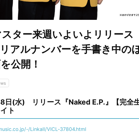
スター来週いよいよリリース『N
』シリアルナンバーを手書き中の
画を公開！
ews
18日(水) リリース『Naked E.P.』【完
サイト
usic.co.jp/-/Linkall/VICL-37804.html