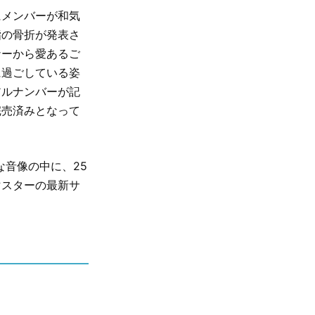
にメンバーが和気
指の骨折が発表さ
ナーから愛あるご
に過ごしている姿
アルナンバーが記
完売済みとなって
。
ルな音像の中に、25
マスターの最新サ