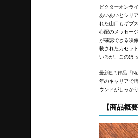
ビクターオンラ
あいあいとシリ
れた山口もギブ
心配のメッセー
が確認できる映
載されたカセッ
いるが、このほ
最新E.P.作品『
年のキャリアで
ウンドがしっか
【商品概