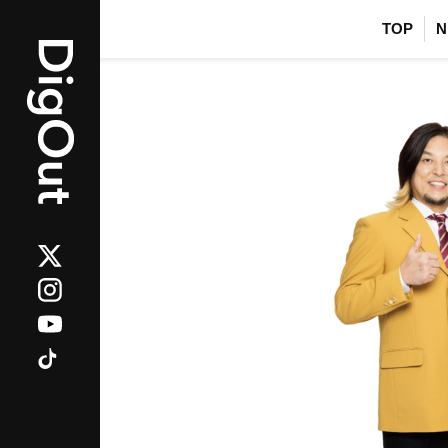
TOP
N