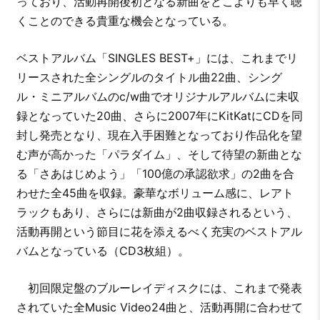
っており、活動再開後初となる新曲をどこよりも早く聴
くことのできる貴重な機会となっている。
ベストアルバム「SINGLES BEST+」には、これまでリ
リースされた全シングルのタイトル曲22曲、シング
ル・ミニアルバムのc/w曲でオリジナルアルバムに未収
録となっていた20曲、さらに2007年にKitKatにCDを同
封し発売となり、現在入手困難となっており作品化を望
む声が高かった「パラダイム」、そして待望の新曲とな
る「さあはじめよう」「100億の承認欲求」の2曲を合
わせた全45曲を収録。豪華なボリューム感に、レアト
ラックもあり、さらには新曲が2曲収録されるという、
活動再開という節目に花を添えるべく充実のベストアル
バムとなっている（CD3枚組）。
初回限定盤のブルーレイディスクには、これまで発表
されていた全Music Video24曲と、活動再開に合わせて