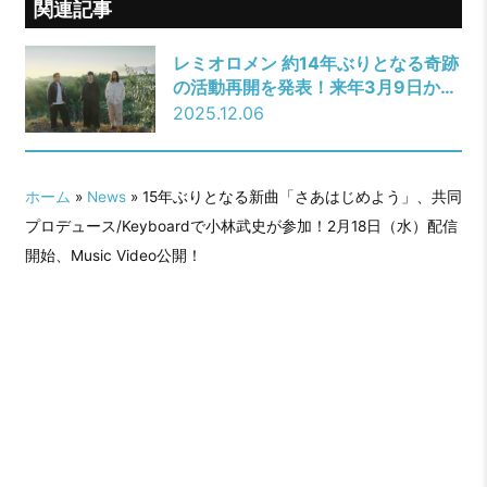
関連記事
レミオロメン 約14年ぶりとなる奇跡
の活動再開を発表！来年3月9日か
ら、15年ぶりとなる全国ツアーを開
2025.12.06
催！
ホーム
»
News
» 15年ぶりとなる新曲「さあはじめよう」、共同
プロデュース/Keyboardで小林武史が参加！2月18日（水）配信
開始、Music Video公開！