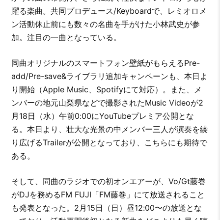
躍る楽曲。共同プロデュース/Keyboardで、レミオロメ
ン活動休止前にも数々の名曲を手がけた小林武史が参
加。注目の一曲となっている。
同曲オリジナルのスマートフォン壁紙がもらえるPre-
add/Pre-save&ライブラリ追加キャンペーンも、本日よ
り開始（Apple Music、Spotifyにて対応）。また、メ
ンバーの地元山梨県などで撮影されたMusic Videoが2
月18日（水）午前0:00にYouTubeプレミア公開とな
る。本日より、壮大な光景の中メンバー三人が演奏を繰
り広げるTrailerが公開となっており、こちらにも期待で
ある。
そして、同曲のラジオでの初オンエアーが、Vo/Gt藤巻
がDJを務めるFM FUJI「FM藤巻」にて放送されること
も発表となった。2月15日（日）昼12:00〜の放送とな