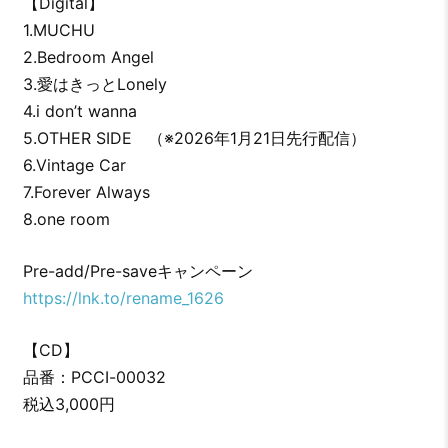
【Digital】
1.MUCHU
2.Bedroom Angel
3.愛はきっとLonely
4.i don’t wanna
5.OTHER SIDE （※2026年1月21日先行配信）
6.Vintage Car
7.Forever Always
8.one room
Pre-add/Pre-saveキャンペーン
https://lnk.to/rename_1626
【CD】
品番：PCCI-00032
税込3,000円