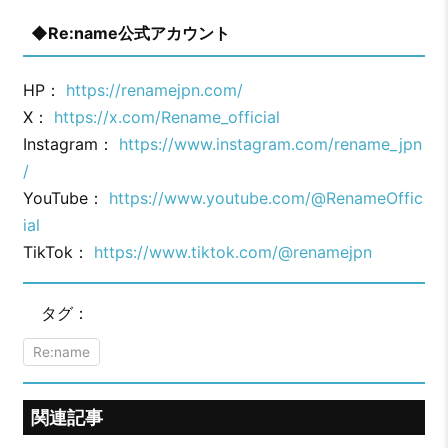
◆Re:name公式アカウント
HP：
https://renamejpn.com/
X：
https://x.com/Rename_official
Instagram：
https://www.instagram.com/rename_jpn
/
YouTube：
https://www.youtube.com/@RenameOffic
ial
TikTok：
https://www.tiktok.com/@renamejpn
タグ：
Re:name
関連記事