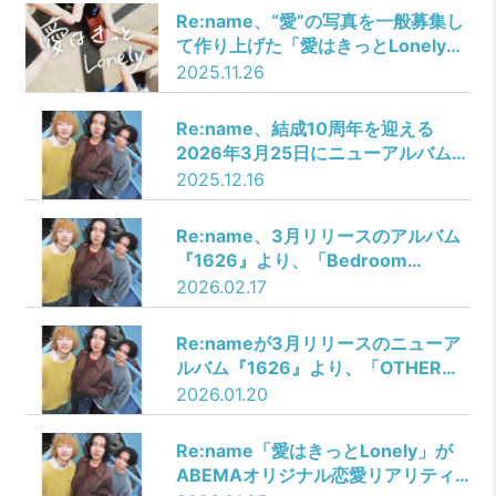
Re:name、“愛”の写真を一般募集し
て作り上げた「愛はきっとLonely」
のミュージックビデオを公開！最新
2025.11.26
曲「Vintage Car」の投稿キャンペ
ーンもスタート！
Re:name、結成10周年を迎える
2026年3月25日にニューアルバム
『1626』をリリース決定！東名阪ク
2025.12.16
アトロワンマンツアー発表＆アルバ
ム収録曲「MUCHU」12月17日より
Re:name、3月リリースのアルバム
先行配信！
『1626』より、「Bedroom
Angel」が2月18日から先行配信！
2026.02.17
当日FM802で3時間の洋楽専門番組
の生放送DJも代演決定！
Re:nameが3月リリースのニューア
ルバム『1626』より、「OTHER
SIDE」を1月21日に先行配信！10周
2026.01.20
年特設サイトでフォトギャラリーと
メンバーが選ぶ”Re:name BEST10″
Re:name「愛はきっとLonely」が
プレイリストも公開！
ABEMAオリジナル恋愛リアリティ