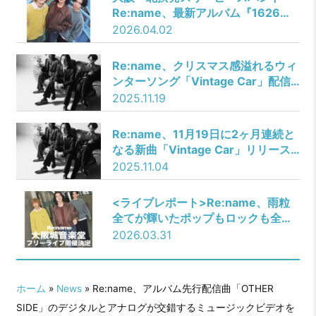
Re:name、最新アルバム『1626』
収録曲「MUCHU」が摂南大学のCM
2026.04.02
ソングに決定！
Re:name、クリスマス感溢れるウィ
ンターソング「Vintage Car」配信
開始！結成10周年記念した東阪ツー
2025.11.19
マンツアーのゲストにthe
paddles、w.o.d.が決定！
Re:name、11月19日に2ヶ月連続と
なる新曲「Vintage Car」リリース
決定！FM802『THE NAKAJIMA
2025.11.04
HIROTO SHOW 802 RADIO
MASTERS』で初オンエア！
<ライブレポート>Re:name、雨粒
全てが輝いたポップもロックも全開
のフリーライブ！
2026.03.31
ホーム
»
News
» Re:name、アルバム先行配信曲「OTHER
SIDE」のデジタルとアナログが交錯するミュージックビデオを