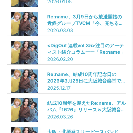
ーショー『今日、好きになりまし
2026.01.05
た。』と『ロケットナウ』のコラボ
CM『ロケットナウ WebCM 放課後
Re:name、3月9日から放送開始の
パーティ篇』CMソングに決定！本
近鉄グループTVCM「今、充ちる。
日よりオンエア開始！
伊勢志摩。」CMソングに3年連続の
2026.03.03
起用が決定！
<DigOut 連載vol.35>注目のアーテ
ィスト紹介コラムーー「Re:name」
2026.02.20
Re:name、結成10周年記念日の
2026年3月25日に大阪城音楽堂でフ
リーライブ開催決定！
2025.12.17
結成10周年を迎えたRe:name、アル
バム『1626』リリース＆大阪城音楽
堂フリーライブ完遂！リードトラッ
2026.03.26
ク「one room」ミュージックビデ
オ公開！
大阪・北摂発スリーピースバンド