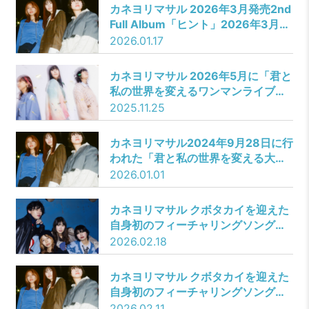
SNS総フォロワー100万人を超える
カネヨリマサル 2026年3月発売2nd
永瀬碧（おでん）を起用！
Full Album「ヒント」2026年3月発
売2nd Full Album「ヒント」オンラ
2026.01.17
イン限定【みんなの好きな歌詞タオ
ル】のビジュアルも公開！
カネヨリマサル 2026年5月に「君と
私の世界を変えるワンマンライブ
2026」東京・大阪で開催決定！！
2025.11.25
カネヨリマサル2024年9月28日に行
われた「君と私の世界を変える大阪
城野音ワンマン」より「はしる、
2026.01.01
夜」 「南十字星」 「関係のない人」
のライブ映像を1月1日から三夜連続
カネヨリマサル クボタカイを迎えた
プレミア公開！！
自身初のフィーチャリングソング
「どうにかなればいいのに (feat. ク
2026.02.18
ボタカイ)」 本日より配信スター
ト！クボタカイが描き下ろしたイラ
カネヨリマサル クボタカイを迎えた
ストジャケット写真を公開！ 21時よ
自身初のフィーチャリングソング
りMusic videoプレミア公開！
「どうにかなればいいのに （feat.
2026.02.11