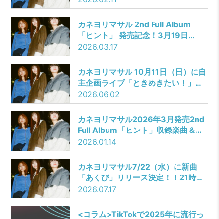
クボタカイ）」2月18日（水）リリ
ース & Music Video公開決定！
カネヨリマサル 2nd Full Album
「ヒント」 発売記念！3月19日
（木）にスタジオセッションライブ
2026.03.17
をTikTok LIVEにて生配信決定！ク
ボタカイのゲスト出演も決定！
カネヨリマサル 10月11日（日）に自
主企画ライブ「ときめきたい！」開
催決定！（本人コメントあり）
2026.06.02
カネヨリマサル2026年3月発売2nd
Full Album「ヒント」収録楽曲＆ジ
ャケット発表！
2026.01.14
カネヨリマサル7/22（水）に新曲
「あくび」リリース決定！！21時よ
りMusic Videoのプレミア公開も決
2026.07.17
定！！主演を務めるのは中山莉子
（私立恵比寿中学）
<コラム>TikTokで2025年に流行っ