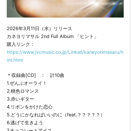
2026年3月11日（水）リリース
カネヨリマサル 2nd Full Album 「ヒント」
購入リンク：
https://www.jvcmusic.co.jp/Linkall/kaneyorimasaru/h
int.html
＊収録曲[CD] ： 計10曲
1.ぜんぶオーライ！
2.桃色ロマンス
3.赤いギター
4.リボンをかけた恋心
5.どうにかなればいいのに（feat.？？？？？）
6.逃げて生きよう
7.チョコレートアイス