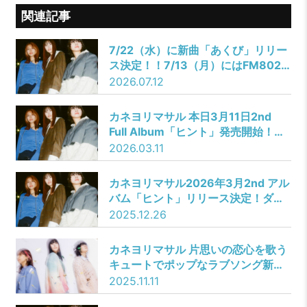
関連記事
7/22（水）に新曲「あくび」リリー
ス決定！！7/13（月）にはFM802
「EVENING TAP」にて初オンエア
2026.07.12
決定！！
カネヨリマサル 本日3月11日2nd
Full Album「ヒント」発売開始！セ
ルフライナー有り
2026.03.11
カネヨリマサル2026年3月2nd アル
バム「ヒント」リリース決定！ダウ
90000第七回演劇公演「ロマンス」
2025.12.26
の主題歌「桃色ロマンス」初収録！
新アーティストビジュアルも公開！
カネヨリマサル 片思いの恋心を歌う
キュートでポップなラブソング新曲
「リボンをかけた恋心」11月19日に
2025.11.11
リリース決定！Music Videoには