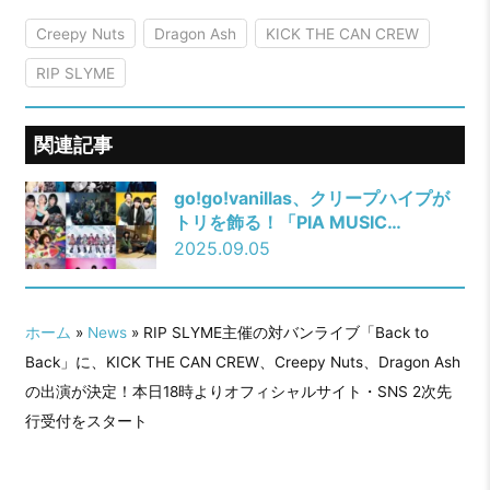
Creepy Nuts
Dragon Ash
KICK THE CAN CREW
RIP SLYME
関連記事
go!go!vanillas、クリープハイプが
トリを飾る！「PIA MUSIC
COMPLEX 2025」ぴあフェス タイ
2025.09.05
ムテーブルを発表！
ホーム
»
News
» RIP SLYME主催の対バンライブ「Back to
Back」に、KICK THE CAN CREW、Creepy Nuts、Dragon Ash
の出演が決定！本日18時よりオフィシャルサイト・SNS 2次先
行受付をスタート