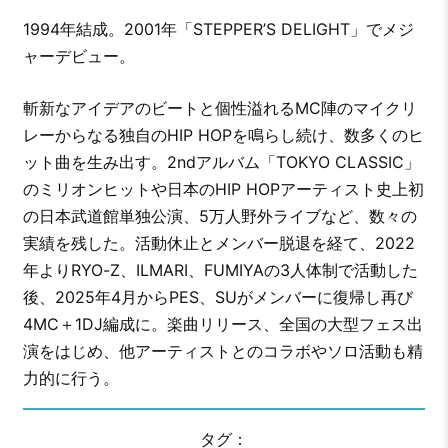
1994年結成。2001年「STEPPER’S DELIGHT」でメジ
ャーデビュー。
斬新なアイデアのビートと個性溢れるMC陣のマイクリ
レーからなる独自のHIP HOPを鳴らし続け、数多くのヒ
ット曲を生み出す。2ndアルバム「TOKYO CLASSIC」
のミリオンヒットや日本のHIP HOPアーティスト史上初
の日本武道館単独公演、5万人野外ライブなど、数々の
実績を残した。活動休止とメンバー脱退を経て、2022
年よりRYO-Z、ILMARI、FUMIYAの3人体制で活動した
後、2025年4月からPES、SUがメンバーに復帰し再び
4MC＋1DJ編成に。楽曲リリース、全国の大型フェス出
演をはじめ、他アーティストとのコラボやソロ活動も精
力的に行う。
タグ：