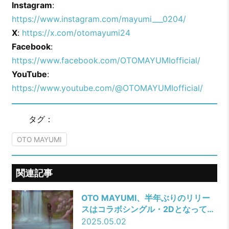
Instagram
:
https://www.instagram.com/mayumi___0204/
X
:
https://x.com/otomayumi24
Facebook
:
https://www.facebook.com/OTOMAYUMIofficial/
YouTube
:
https://www.youtube.com/@OTOMAYUMIofficial/
タグ：
OTO MAYUMI
関連記事
OTO MAYUMI、半年ぶりのリリー
スはコラボシングル・2Dとなって再
登場！
2025.05.02