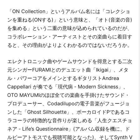
「ON Collection」というアルバム名には「コレクショ
ンを重ねる(ONする)」という意味と、「オト(音楽の音)
を集める」という二重の意味が込められているのだが、
コラボレーション・アーティストとその楽曲らに着目す
ると、その理由がよりよくわかるのではないだろうか。
エレクトロニック曲やゲームサウンドを得意とする二次
元シンガーFURAMIとのデュエット曲「Ikigai」、メタ
ル・パワーコアをメインとするギタリストAndrea
Cappellari が奏でる「現代病 ‐ Modern Sickness」、
OTO MAYUMIのほぼ全ての楽曲を手掛けたサウンド・
プロデューサー、Codadilupoの電子音楽がフュージョ
ンした「Ghost Silhouette」、ボーカロイドPであるコ
ラコーラの特徴的な音作りが楽しめる「人生クエスチョ
ネア ‐ Life’s Questionnaire」(アルバム収録を機に、ド
ルビーアトモスでも視聴可能となった)、そしてSynth V