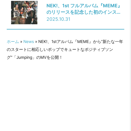
「GiMMiCK」の先行配信を発表！さ
NEK!、1st フルアルバム『MEME』
らに、2026年開催の全国ツアーのオ
のリリースを記念した初のインスト
フィシャル先行スタート！
アアコースティックライブ&CDサイ
2025.10.31
ン会の開催決定！横浜で開催のリリ
ース記念ワンマンライブのチケット
は残り僅か！
ホーム
»
News
» NEK!、1stアルバム『MEME』から”新たな一年
のスタートに相応しいポップでキュートなポジティブソン
グ”「Jumping」のMVを公開！