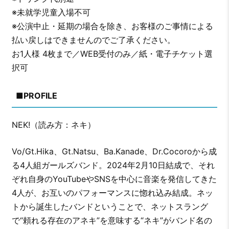
※未就学児童入場不可
※公演中止・延期の場合を除き、お客様のご事情による
払い戻しはできませんのでご了承ください。
お1人様 4枚まで／WEB受付のみ／紙・電子チケット選
択可
■PROFILE
NEK!（読み方：ネキ）
Vo/Gt.Hika、Gt.Natsu、Ba.Kanade、Dr.Cocoroから成
る4人組ガールズバンド。2024年2月10日結成で、それ
ぞれ自身のYouTubeやSNSを中心に音楽を発信してきた
4人が、お互いのパフォーマンスに惚れ込み結成。ネッ
トから誕生したバンドということで、ネットスラング
で“頼れる存在のアネキ”を意味する“ネキ”がバンド名の