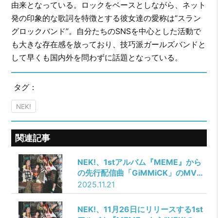
由来となっている。ロックをベースとしながら、ネット
発の印象的な歌詞を特徴とする彼女達の愛称は“スラン
グロックバンド”。自分たちのSNSを中心とした活動で
も大きな存在感を放っており、技巧派ガールズバンドと
して早くも国内外を問わずに話題となっている。
タグ：
NEK!
関連記事
NEK!、1stアルバム『MEME』から
の先行配信曲「GiMMiCK」のMVを
公開！
2025.11.21
NEK!、11月26日にリリースする1st