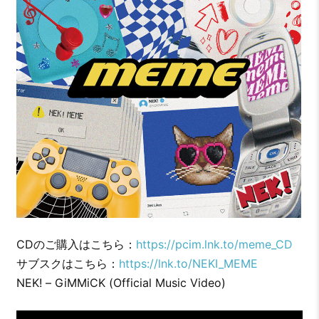
CDのご購入はこちら：
https://pcim.lnk.to/meme_CD
サブスクはこちら：
https://lnk.to/NEKI_MEME
NEK! – GiMMiCK (Official Music Video)