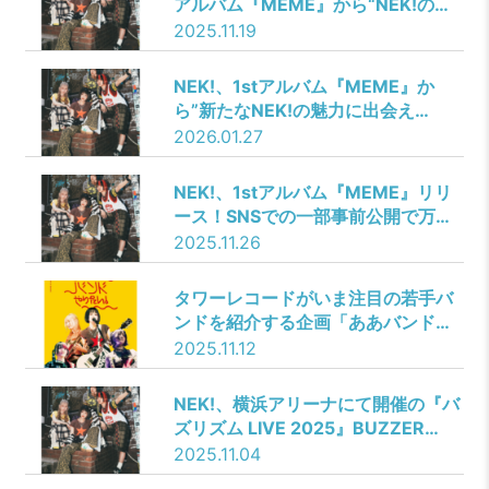
アルバム『MEME』から“NEK!の力
強い精神性”を表した新曲
2025.11.19
「GiMMiCK」を先行配信開始！さら
に、MVをプレミア公開！リリース
NEK!、1stアルバム『MEME』か
を記念した配信CPも開催！
ら”新たなNEK!の魅力に出会え
る”「Scrap Book」のMVを公開！
2026.01.27
NEK!、1stアルバム『MEME』リリ
ース！SNSでの一部事前公開で万バ
ズを記録した“「#ネキミーム」とし
2025.11.26
て世界に拡散される”願いを込めた10
曲を収録！さらに、新たな配信キャ
タワーレコードがいま注目の若手バ
ンペーンもスタート！
ンドを紹介する企画「ああバンドや
りたい！」第13弾はNEK!コラボ
2025.11.12
NEK!、横浜アリーナにて開催の『バ
ズリズム LIVE 2025』BUZZER
STAGE に出演、11月19日に1st フル
2025.11.04
アルバム『MEME』からリード曲