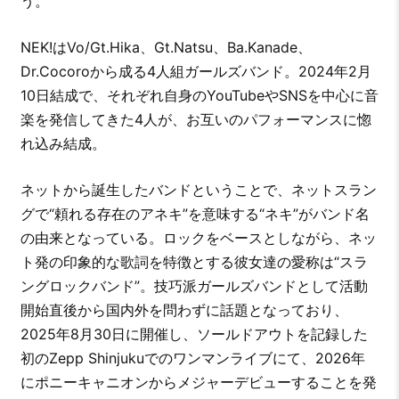
う。
NEK!はVo/Gt.Hika、Gt.Natsu、Ba.Kanade、
Dr.Cocoroから成る4人組ガールズバンド。2024年2月
10日結成で、それぞれ自身のYouTubeやSNSを中心に音
楽を発信してきた4人が、お互いのパフォーマンスに惚
れ込み結成。
ネットから誕生したバンドということで、ネットスラン
グで“頼れる存在のアネキ”を意味する“ネキ”がバンド名
の由来となっている。ロックをベースとしながら、ネッ
ト発の印象的な歌詞を特徴とする彼女達の愛称は“スラ
ングロックバンド”。技巧派ガールズバンドとして活動
開始直後から国内外を問わずに話題となっており、
2025年8月30日に開催し、ソールドアウトを記録した
初のZepp Shinjukuでのワンマンライブにて、2026年
にポニーキャニオンからメジャーデビューすることを発