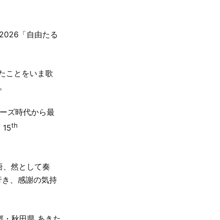
25-2026「自由たる
ったことをいま歌
。
ィーズ時代から最
th
15
たる覚悟、然として奏
行き、感謝の気持
郷・秋田県 あきた