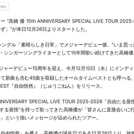
ews
高橋 優 15th ANNIVERSARY SPECIAL LIVE TOUR 20
ず」”が本日12月26日よりスタートした。
1日 シングル「素晴らしき日常」でメジャーデビュー後、”いま思
ム・シンガーソングライターとして15年間歌い続けてきた高橋優
メジャーデビュー15周年を迎え、今月12月10日（水）にインデ
て新曲も含む45曲を収録したオールタイムベストとも呼べる、
RY BEST『自由悟然』（じゅうごねん）をリリース。
ANNIVERSARY SPECIAL LIVE TOUR 2025-2026「自由
対する覚悟”を持って歌ってきた高橋優が「皆さんに直接会いに
い」という強いメッセージが込められたツアー。
自由悟然』を携え、高橋優の誕生日である12月26日より、故