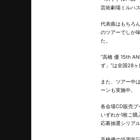
芸術劇場ミルハス
代表曲はもちろ
のツアーでしか味
た。
“高橋 優 15th 
ず」”は全国28
また、ツアー中は各
ーンも実施中。
各会場CD販売ブース
いずれか1枚ご
応募抽選シリア
高橋優の15周年