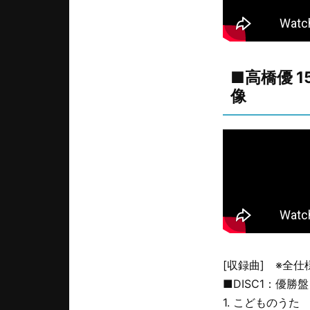
■高橋優 1
像
[収録曲] ※全仕
■DISC1：優勝盤
1. こどものうた