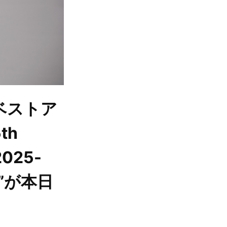
ベストア
th
2025-
”が本日