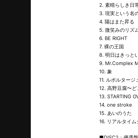
2. 素晴らしき日
3. 現実という
4. 陽はまた昇る
5. 微笑みのリズ
6. BE RIGHT
7. 裸の王国
8. 明日はきっ
9. Mr.Complex 
10. 象
11. ルポルタージ
12. 高野豆腐〜
13. STARTING O
14. one stroke
15. あいのうた
16. リアルタ
■DISC2：優遇