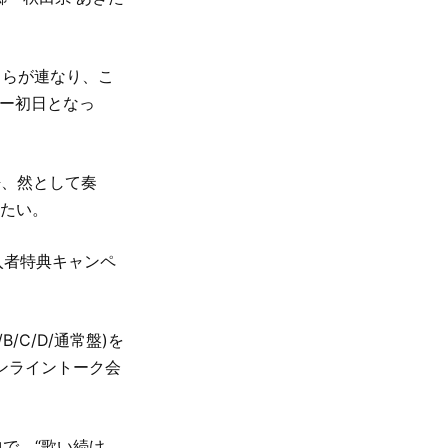
曲らが連なり、こ
アー初日となっ
たる覚悟、然として奏
きたい。
購入者特典キャンペ
B/C/D/通常盤)を
ンライントーク会
で、“歌い続け