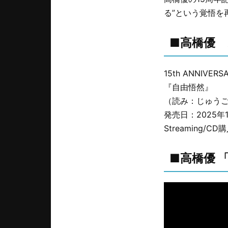
る”という覚悟を
■高橋優 
15th ANNIVERS
『自由悟然』
（読み：じゅう
発売日：2025年1
Streaming/C
■高橋優 