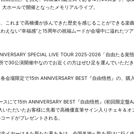
 大ホールで開催となったメモリアルライブ。
ん、これまで高橋優が歩んできた歴史を感じることができる楽
わえない”幸福感”と15周年の祝福ムードが会場中に溢れたツ
ANNIVERSARY SPECIAL LIVE TOUR 2025-2026「自由
ヶ所で30公演開催中なのでお近くの方はぜひ足を運んでいただ
会場限定で15th ANNIVERSARY BEST『自由悟然』の、
にて15th ANNIVERSARY BEST『自由悟然』(初回限定盤A/
購入いただいたお客様に先着で高橋優直筆サイン入りチェキ＆オ
ルコードがプレゼントされる。
記念イヤーはまた新たな幕をあけ、全国各地へ歌を届けに行く中