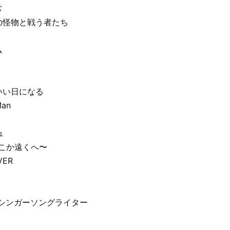
常
名の怪物と戦う者たち
ム
といい日になる
Man
ュ
どこか遠くへ〜
VER
イムシンガーソングライター
盤