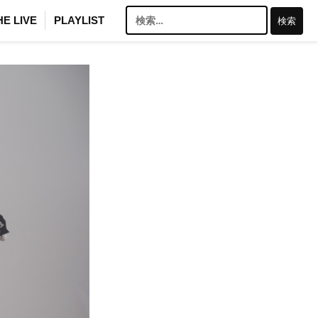
検
HE LIVE
PLAYLIST
索: