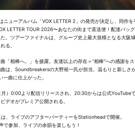
はニューアルバム「VOX LETTER 2」の発売が決定し、同作
X LETTER TOUR 2026〜あなたの街まで直送便！配達バ
た。ツアーファイナルは、グループ史上最大規模となる大阪城音
される。
曲「相棒へ。」を披露。友達以上の存在＝“相棒”への感謝を
は、Soundbreakersの大野裕一氏が担当。温もりと新しさ
らしい一曲に仕上がった。
（月）0:00より配信リリースされ、20:30からは公式YouTubeで
クビデオがプレミア公開される。
には、ライブのアフターパーティーをStationheadで開催。
音声で参加、ライブの余韻を楽しもう！