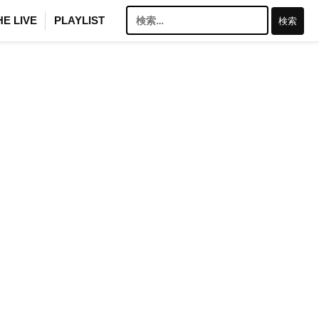
検
HE LIVE
PLAYLIST
索: