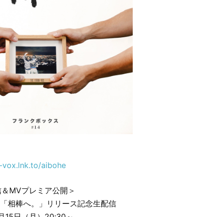
k-vox.lnk.to/aibohe
配信＆MVプレミア公開＞
 VOX「相棒へ。」リリース記念生配信
月15日（月）20:30～