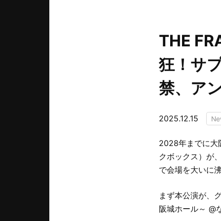
THE F
狂！サ
禁、ア
2025.12.15
N
2028年までに大
クボックス）が、
で会場を大いに
まず本公演が、グ
阪城ホール～ @な