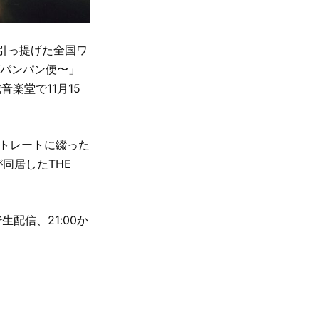
を引っ提げた全国ワ
ッグパンパン便〜」
楽堂で11月15
ストレートに綴った
が同居したTHE
生配信、21:00か