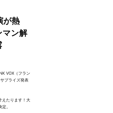
公演が熱
ンマン解
露
K VOX（フラン
のサプライズ発表
～叶えたります！大
決定。