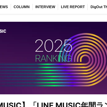
EWS
COLUMN
INTERVIEW
LIVE REPORT
DigOut T
 MUSIC】「LINE MUSIC年