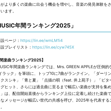
ーがより多くの楽曲に出会う機会を増やし、音楽の発見体験を
ています。
 MUSIC年間ランキング2025」
特設ページ：
https://lin.ee/wmLM1i4
特設プレイリスト：
https://lin.ee/cyw745X
C年間楽曲ランキング2025】
 MUSIC年間楽曲ランキングでは、Mrs. GREEN APPLEが圧
イラック」を筆頭に、トップ10に7曲がランクイン。「ダーリン」「
クスシキ」「青と夏」「点描の唄（feat. 井上苑子）」「ビ
ングヒット、さらには過去曲に至るまで幅広い楽曲が支持を集め
ク」は、配信開始直後からランキング上位に定着し続けた楽曲
なメッセージが幅広い世代の共感を呼び、2025年を代表する
た。