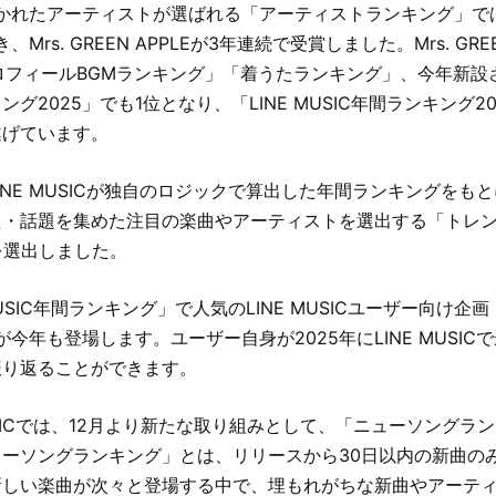
聴かれたアーティストが選ばれる「アーティストランキング」では
、Mrs. GREEN APPLEが3年連続で受賞しました。Mrs. GRE
プロフィールBGMランキング」「着うたランキング」、今年新設
グ2025」でも1位となり、「LINE MUSIC年間ランキング2
遂げています。
INE MUSICが独自のロジックで算出した年間ランキングをもと
た・話題を集めた注目の楽曲やアーティストを選出する「トレ
を選出しました。
USIC年間ランキング」で人気のLINE MUSICユーザー向け企画「
が今年も登場します。ユーザー自身が2025年にLINE MUSI
振り返ることができます。
MUSICでは、12月より新たな取り組みとして、「ニューソングラ
ーソングランキング」とは、リリースから30日以内の新曲の
新しい楽曲が次々と登場する中で、埋もれがちな新曲やアーテ