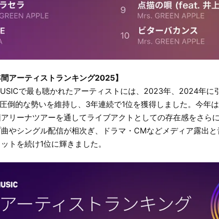
C 年間アーティストランキング2025】
E MUSICで最も聴かれたアーティストには、2023年、2024年に引
PLEが圧倒的な勢いを維持し、3年連続で1位を獲得しました。今年
国アリーナツアーを通してライブアクトとしての存在感をさら
プ曲やシングル配信が相次ぎ、ドラマ・CMなどメディア露出と
ットを続け1位に輝きました。