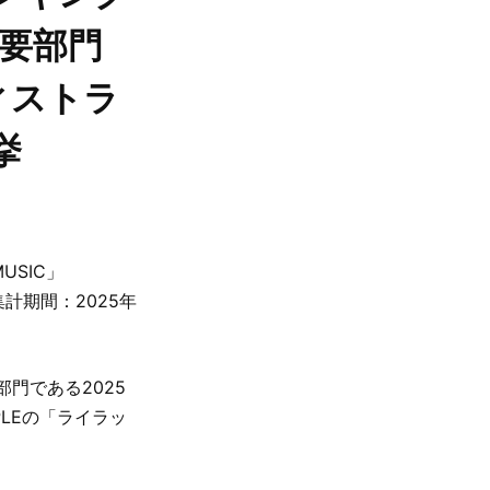
が主要部門
ィストラ
挙
USIC」
（集計期間：2025年
要部門である2025
PLEの「ライラッ