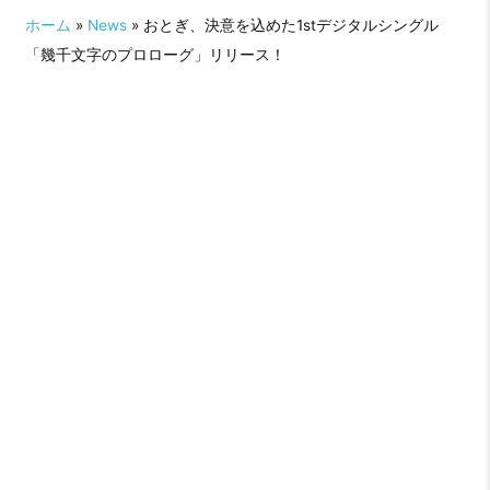
ホーム
»
News
» おとぎ、決意を込めた1stデジタルシングル
「幾千文字のプロローグ」リリース！