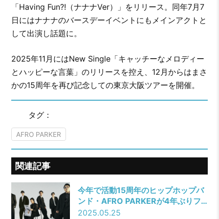
「Having Fun?!（ナナナVer）」をリリース。同年7月7
日にはナナナのバースデーイベントにもメインアクトと
して出演し話題に。
2025年11月にはNew Single「キャッチーなメロディー
とハッピーな言葉」のリリースを控え、12月からはまさ
かの15周年を再び記念しての東京大阪ツアーを開催。
タグ：
AFRO PARKER
関連記事
今年で活動15周年のヒップホップバ
ンド・AFRO PARKERが4年ぶりフ
ルアルバム『Listen』を6/4にリリ
2025.05.25