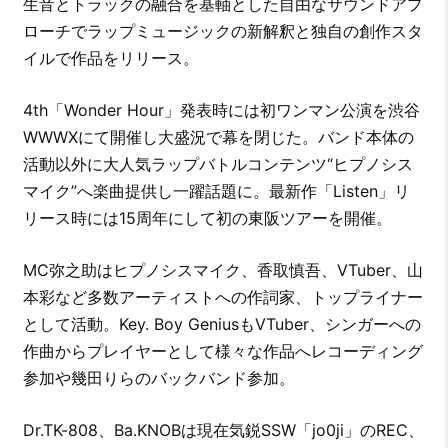
生音とトラックの融合を基軸とした自由なサウンドアプ
ローチでラップミュージックの新解釈と独自の創作スタ
イルで作品をリリース。
4th「Wonder Hour」発表時には初ワンマン公演を渋谷
WWWXにて開催し大盛況で幕を閉じた。バンド本体の
活動以外に大人気ラップバトルコンテンツ“ヒプノシス
マイク”へ楽曲提供し一躍話題に。最新作「Listen」リ
リース時には15周年にして初の東阪ツアーを開催。
MC弥之助はヒプノシスマイク、香取慎吾、VTuber、山
本彩など多数アーティストへの作詞家、トップライナー
として活動。Key. Boy GeniusもVTuber、シンガーへの
作曲からプレイヤーとして様々な作品へレコーディング
参加や幾田りらのバックバンド参加。
Dr.TK-808、Ba.KNOBは現在気鋭SSW「jo0ji」のREC、