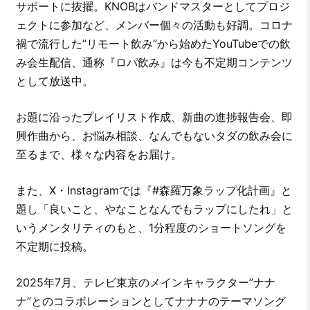
サポートに抜擢。KNOBはバンドマスターとしてプロジ
ェクトに参加など、メンバー個々の活動も好調。コロナ
禍で流行した”リモート飲み”から始めたYouTubeでの飲
み会生配信、通称『ロパ飲み』は今も不定期コンテンツ
として放送中。
お題に沿ったプレイリスト作成、新曲の進捗報告会、即
興作曲から、お悩み相談、なんでもないタダの飲み会に
至るまで、様々な内容をお届け。
また、X・Instagramでは『#森羅万象ラップ化計画』と
題し「良いこと、やなことなんでもラップにしたれ」と
いうメンタリティのもと、1分程度のショートソングを
不定期に投稿。
2025年7月、テレビ東京のメインキャラクター”ナナ
ナ”とのコラボレーションとしてナナナのテーマソング