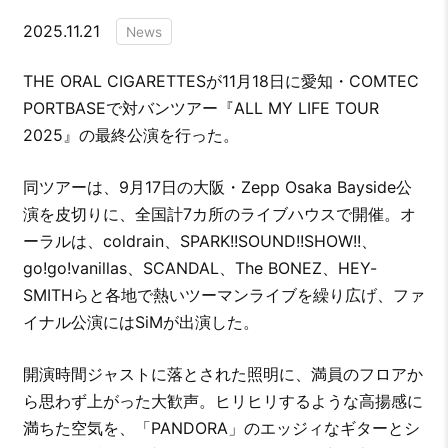
2025.11.21
News
THE ORAL CIGARETTESが11月18日に愛知・COMTEC
PORTBASEで対バンツアー『ALL MY LIFE TOUR
2025』の最終公演を行った。
同ツアーは、9月17日の大阪・Zepp Osaka Bayside公
演を皮切りに、全国計7カ所のライブハウスで開催。オ
ーラルは、coldrain、SPARK!!SOUND!!SHOW!!、
go!go!vanillas、SCANDAL、The BONEZ、HEY-
SMITHらと各地で熱いツーマンライブを繰り広げ、ファ
イナル公演にはSiMが出演した。
開演時間ジャストに落とされた照明に、満員のフロアか
ら思わず上がった大歓声。ヒリヒリするような高揚感に
満ちた空気を、「PANDORA」のエッジィなギターとシ