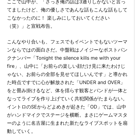
ここで山中が、「さっき俺の話は3通りしかないと言っ
てましたけど、俺の優しさであんな話もこんな話もして
こなかったのに！ 楽しみにしておいてください
（笑）」と宣戦布告。
こんなやり合いも、フェスでもイベントでもないツーマ
ンならではの面白さだ。中盤戦はノイジーなポストパン
クナンバー「Tonight the silence kills me with your
fire」、山中に「お前らの楽しい顔だけ見に来たわけじ
ゃない、お前らの全部を見せてほしいんです」と導かれ
た時点ですでに心が解放された「UNDER and OVER」
をと畳み掛けるなど、体を揺らす観客とバンドが一体と
なってライブを作り上げていく共犯関係がたまらない。
イントロのSEからどよめきが起きた「OD」では、山中
がハンドマイクでステージを横断。まさにゲームマスタ
ーのように名古屋に生まれた新たなライブスポットを扇
動していく。