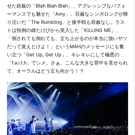
せた鉄板の「Blah Blah Blah」、アグレッシブなパフォ
ーマンスでも魅せた「Amy」、荘厳なシンガロングが降
り注いだ「The Rumbling」と後半戦も容赦なし。ラス
トは恒例の雄たけびから突入した「KiLLiNG ME」、
「倒されても倒れても、立ち上がるのが本当に強いヤツ
だって覚えとけよ！」というMAHのメッセージにも奮
い立つ「Get Up, Get Up」、キレキレにして極悪の
「f.a.i.t.h」でシメ。さぁ、こんな大きな背中を見せられ
て、オーラルはどう立ち向かう！？