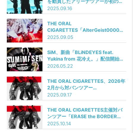
を動員したアリーナツアーが初の映
像化！ LIVE Blu-rayが12月24日に
2025.09.16
発売決定!!
THE ORAL
CIGARETTES「AlterGeist0000
ARENA TOUR 2025」THE MOVIE
2025.09.05
上映決定！
SiM、新曲「BLiNDEYES feat.
Yukina from 花冷え。」配信開始と
同時にミュージックビデオ公開！3
2026.05.22
年ぶりとなる超待望のオリジナルア
ルバム『HOOMAN AFTER ALL』9
THE ORAL CIGARETTES、2026年
月2日リリース決定！
2月から対バンツアー
「ERASE the BORDER TOUR
2025.09.17
2026」開催を発表！
THE ORAL CIGARETTES主催対バ
ンツアー「ERASE the BORDER
TOUR 2026」出演者を解禁！
2025.10.14