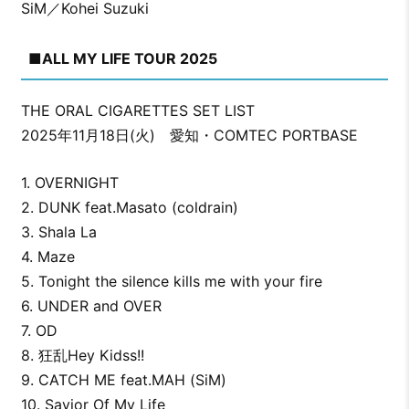
SiM／Kohei Suzuki
■ALL MY LIFE TOUR 2025
THE ORAL CIGARETTES SET LIST
2025年11月18日(火) 愛知・COMTEC PORTBASE
1. OVERNIGHT
2. DUNK feat.Masato (coldrain)
3. Shala La
4. Maze
5. Tonight the silence kills me with your fire
6. UNDER and OVER
7. OD
8. 狂乱Hey Kidss!!
9. CATCH ME feat.MAH (SiM)
10. Savior Of My Life