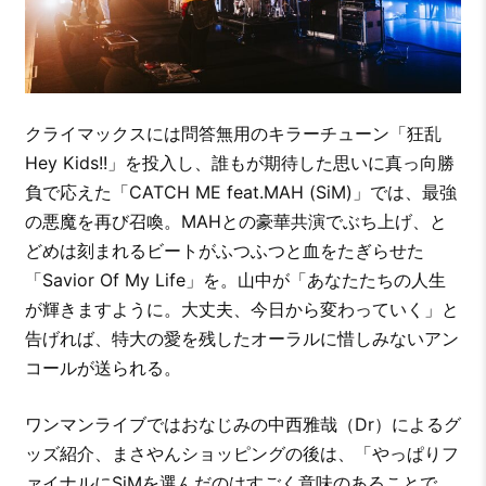
クライマックスには問答無用のキラーチューン「狂乱
Hey Kids!!」を投入し、誰もが期待した思いに真っ向勝
負で応えた「CATCH ME feat.MAH (SiM)」では、最強
の悪魔を再び召喚。MAHとの豪華共演でぶち上げ、と
どめは刻まれるビートがふつふつと血をたぎらせた
「Savior Of My Life」を。山中が「あなたたちの人生
が輝きますように。大丈夫、今日から変わっていく」と
告げれば、特大の愛を残したオーラルに惜しみないアン
コールが送られる。
ワンマンライブではおなじみの中西雅哉（Dr）によるグ
ッズ紹介、まさやんショッピングの後は、「やっぱりフ
ァイナルにSiMを選んだのはすごく意味のあることで。