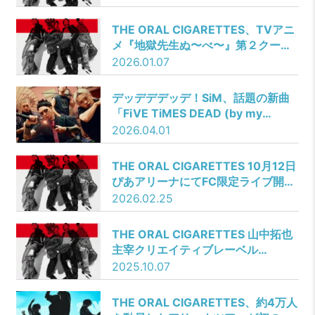
開催決定！
THE ORAL CIGARETTES、TVアニ
メ『地獄先生ぬ〜べ〜』第２クール
OP主題歌「ERASE」のMVが公開。
2026.01.07
TOSHI-LOW、MAH、イチロックの
豪華ゲストにロックシーン激震！
デッデデデッデ！SiM、話題の新曲
「FiVE TiMES DEAD (by my
wallet)」配信開始＆ミュージックビ
2026.04.01
デオ公開！
THE ORAL CIGARETTES 10月12日
ぴあアリーナにてFC限定ライブ開催
決定！
2026.02.25
THE ORAL CIGARETTES 山中拓也
主宰クリエイティブレーベル
「DREAMLAND」が来年2月にオー
2025.10.07
ルナイトイベントを開催！
THE ORAL CIGARETTES、約4万人