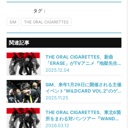
タグ：
SiM
THE ORAL CIGARETTES
関連記事
THE ORAL CIGARETTES、新曲
「ERASE」がTVアニメ『地獄先生
ぬ～べ～』第2クールOP主題歌に決
2025.12.04
定！ボーカル山中拓也「光栄に思い
ます」
SiM、来年1月29日に開催される主催
イベント”WiLDCARD VOL.2″のゲ
ストにROTTENGRAFFTY、”鬼札
2025.11.25
枠”にFALLING ASLEEP、THE
MAYTH、Recca発表！
THE ORAL CIGARETTES、東北6箇
所をまわる対バンツアー『WANDER
ABOUT 放浪 TOUR 2026 東北 編』
2026.03.12