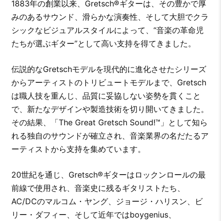
1883年の創業以来、Gretsch®ギターは、その豊かで厚
みのあるサウンド、滑らかな演奏性、そして大胆でクラ
シックなビジュアルスタイルによって、“音楽の革命児
たちが選ぶギター”として高い支持を得てきました。
伝説的なGretschモデルを現代的に進化させたシリーズ
からアーティストのトリビュートモデルまで、Gretsch
は職人技を重んじ、品質に妥協しない姿勢を貫くこと
で、新たなデザインや製造技術を切り開いてきました。
その結果、「The Great Gretsch Sound!™」として知ら
れる独自のサウンドが確立され、音楽業界の名だたるア
ーティストから支持を集めています。
20世紀を通じ、Gretsch®ギターはロックンロールの最
前線で使用され、音楽史に残るギタリストたち、
AC/DCのマルコム・ヤング、ジョージ・ハリスン、ビ
リー・ダフィー、そして近年ではboygenius、