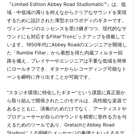
『Limited Edition Abbey Road Studiomatic™』は、低
域・中低域の濁りを抑えながらクリアなサウンドを実現
するために設計された薄型ホロウボディのギターです。
ヴィンテージのエッセンスを受け継ぎつつ、現代的なサ
ウンドにも対応するFilter’Tronピックアップを搭載して
います。1950年代にAbbey Roadのエンジニアが開発し
た「Rumble Filter」から着想を得た内蔵フィルター回
路を備え、プレイヤーやエンジニアは不要な低域を簡単
にロールオフでき、ギターからレコーディング可能なト
ーンを瞬時に作り出すことが可能です。
“スタジオ環境に特化したギター“という課題に真正面か
ら取り組んで開発されたこのモデルは、高性能な楽器で
あるとともに、演奏のためだけでなく、アーティストや
プロデューサーが自らのサウンドを精密に形作る力を与
えるためのツールであり、GretschとAbbey Road
Studiosによる明確なメッセージの象徴ともいえるモデ