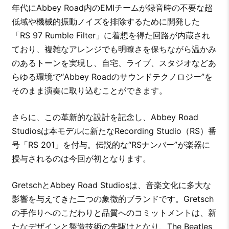
年代にAbbey Road内のEMIチームが録音時の不要な超
低域や機械的振動ノイズを排除するために開発した
「RS 97 Rumble Filter」に着想を得た回路が内蔵され
ており、複雑なアレンジでも明瞭さを保ちながら温かみ
のあるトーンを実現し、自宅、ライブ、スタジオなどあ
らゆる環境で“Abbey Roadのサウンドテクノロジー”を
そのまま演奏に取り込むことができます。
さらに、この革新的な設計を記念し、Abbey Road
Studiosは本モデルに新たなRecording Studio（RS）番
号「RS 201」を付与。伝説的な“RSナンバー”が楽器に
授与されるのは今回が初となります。
GretschとAbbey Road Studiosは、音楽文化に多大な
影響を与えてきた二つの象徴的ブランドです。Gretsch
の手作りへのこだわりと品質へのコミットメントは、新
たなデザインと製造技術の先駆けとなり、The Beatles