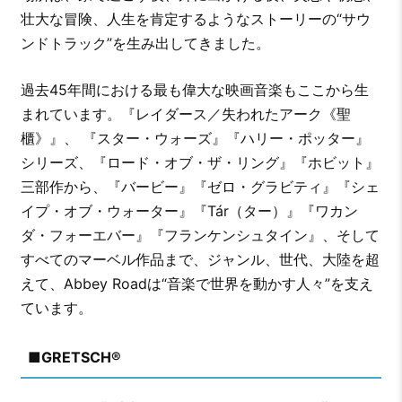
壮大な冒険、人生を肯定するようなストーリーの“サウ
ンドトラック”を生み出してきました。
過去45年間における最も偉大な映画音楽もここから生
まれています。『レイダース／失われたアーク《聖
櫃》』、 『スター・ウォーズ』『ハリー・ポッター』
シリーズ、『ロード・オブ・ザ・リング』『ホビット』
三部作から、『バービー』『ゼロ・グラビティ』『シェ
イプ・オブ・ウォーター』『Tár（ター）』『ワカン
ダ・フォーエバー』『フランケンシュタイン』、そして
すべてのマーベル作品まで、ジャンル、世代、大陸を超
えて、Abbey Roadは“音楽で世界を動かす人々”を支え
ています。
■
GRETSCH®