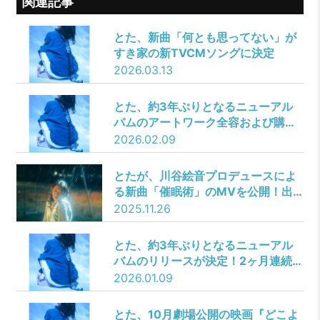
関連記事
とた、新曲「何とも思ってない」が
すき家の新TVCMソングに決定
2026.03.13
とた、約3年ぶりとなるニューアル
バムのアートワーク全容および購入
者特典デザインを発表！無限の青を
2026.02.09
漂う美しいクリオネにも注目！
とたが、川谷絵音プロデュースによ
る新曲「催眠術」のMVを公開！出
口夏希が演じる『ムリめな恋する酔
2025.11.26
っ払いガール』は、世界でいちば
ん、可愛くて、切ない。
とた、約3年ぶりとなるニューアル
バムのリリースが決定！2ヶ月連続で
2枚のアルバムを配信、3月25日に
2026.01.09
CDリリースも！本日1月9日は初の
ドラマタイアップ曲「あげない」を
とた、10月劇場公開の映画『どこよ