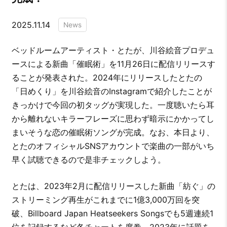
2025.11.14
News
ベッドルームアーティスト・とたが、川谷絵音プロデュ
ースによる新曲「催眠術」を11月26日に配信リリースす
ることが発表された。2024年にリリースしたとたの
「日めくり」を川谷絵音のInstagramで紹介したことが
きっかけで今回の初タッグが実現した。一度聴いたら耳
から離れないキラーフレーズに思わず暗示にかかってし
まいそうな恋の催眠術ソングが完成。なお、本日より、
とたのオフィシャルSNSアカウントで楽曲の一部がいち
早く試聴できるので是非チェックしよう。
とたは、2023年2月に配信リリースした新曲「紡ぐ」の
ストリーミング再生がこれまでに1億3,000万回を突
破、Billboard Japan Heatseekers Songsでも5週連続1
位を記録するなど各チャートを席巻、2023年に話題を