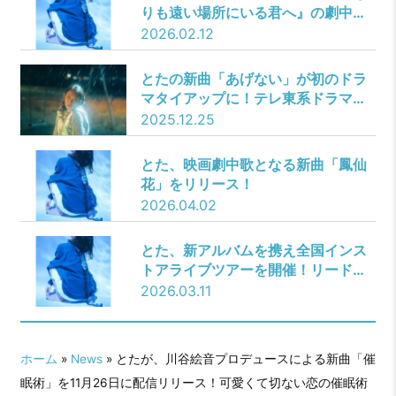
配信リリース！
りも遠い場所にいる君へ』の劇中歌
を担当
2026.02.12
とたの新曲「あげない」が初のドラ
マタイアップに！テレ東系ドラマ
24『婚活バトルフィールド37』の
2025.12.25
EDテーマに決定！年明け1月9日に配
信リリース！
とた、映画劇中歌となる新曲「鳳仙
花」をリリース！
2026.04.02
とた、新アルバムを携え全国インス
トアライブツアーを開催！リード曲
のラジオ初オンエアも決定
2026.03.11
ホーム
»
News
» とたが、川谷絵音プロデュースによる新曲「催
眠術」を11月26日に配信リリース！可愛くて切ない恋の催眠術