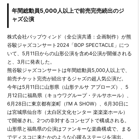
年間総動員5,000人以上で前売完売続出のジ
ャズ公演
株式会社バップウィンド（全公演共通：企画制作）が熊
谷駿ジャズコンサート2024「BOP SPECTACLE」につ
いて、5月11日からの山形公演を含め4公演が開催される
と、3月に発表した。
熊谷駿ジャズコンサートは年間総動員5,000人以上で、
前売チケット完売が続出するジャズの超人気公演だ。
今年は5月11日に山形県（山形テルサ アプローズ）、5
月12日に福島県（キョウワグループ・テルサホール）、
6月28日に東京都有楽町（I’M A SHOW）、6月30日に
は宮城県仙台市（太白区文化センター 楽楽楽ホール）
で開催され、2つの非対するコンセプトで構成される。
山形県と福島県の公演はファンキーな楽曲構成で、まる
でディスコに来たかのような心躍るステージを演出。