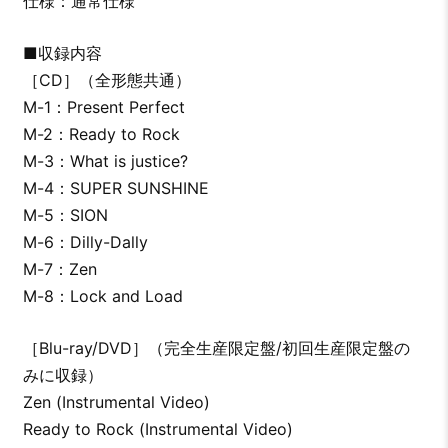
仕様：通常仕様
■収録内容
［CD］（全形態共通）
M-1：Present Perfect
M-2：Ready to Rock
M-3：What is justice?
M-4：SUPER SUNSHINE
M-5：SION
M-6：Dilly-Dally
M-7：Zen
M-8：Lock and Load
［Blu-ray/DVD］（完全生産限定盤/初回生産限定盤の
みに収録）
Zen (Instrumental Video)
Ready to Rock (Instrumental Video)