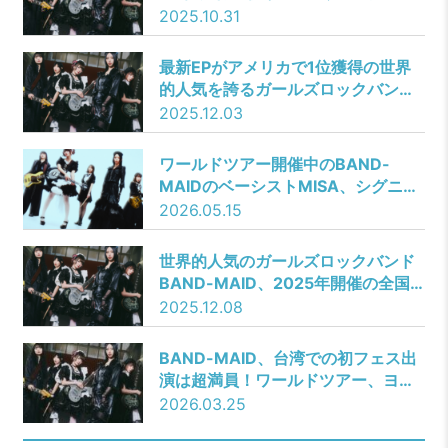
音楽雑誌『NEW NOISE
2025.10.31
MAGAZINE』の表紙に登場！これま
で全公演SOLD OUTの全国ツアーフ
最新EPがアメリカで1位獲得の世界
ァイナル公演のチケット先行期間は
的人気を誇るガールズロックバンド
残りわずか！
BAND-MAID、日本人として初めて
2025.12.03
米人気音楽雑誌『OUTBURN』表紙
に小鳩ミク(Gt/Vo.)が登場！全国ツ
ワールドツアー開催中のBAND-
アー『BAND-MAID TOUR 2025』
MAIDのベーシストMISA、シグニチ
ファイナル公演の全世界配信も決
ャーモデルベース第2弾の発売が決
2026.05.15
定！
定！
世界的人気のガールズロックバンド
BAND-MAID、2025年開催の全国
ツアーは全公演ソールドアウトを達
2025.12.08
成！ファイナルとなる東京ガーデン
シアターにて、全世界待望のワール
BAND-MAID、台湾での初フェス出
ドツアー『BAND-MAID WORLD
演は超満員！ワールドツアー、ヨー
TOUR 2026』をサプライズ発表！
ロッパ公演も軒並みソールドアウト
2026.03.25
&武道館2days含む7月までのチケッ
トも発売！