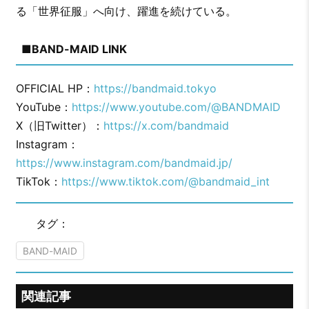
る「世界征服」へ向け、躍進を続けている。
■BAND-MAID LINK
OFFICIAL HP：
https://bandmaid.tokyo
YouTube：
https://www.youtube.com/@BANDMAID
X（旧Twitter）：
https://x.com/bandmaid
Instagram：
https://www.instagram.com/bandmaid.jp/
TikTok：
https://www.tiktok.com/@bandmaid_int
タグ：
BAND-MAID
関連記事