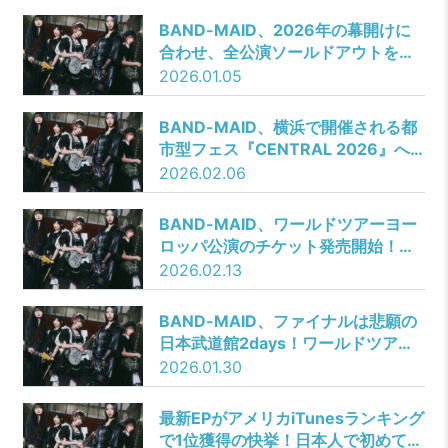
BAND-MAID、2026年の幕開けに
合わせ、全公演ソールドアウトを記
録した『BAND-MAID TOUR
2026.01.05
2025』ツアーファイナル公演より
「without holding back」お給仕(ラ
BAND-MAID、横浜で開催される都
イブ)映像を公開！ワールドツアー開
市型フェス『CENTRAL 2026』へ
催に先駆け全世界からの絶賛コメン
の初出演が決定！世界を回る
2026.02.06
ト殺到！
『BAND-MAID WORLD TOUR
2026』の香港公演詳細も発表！
BAND-MAID、ワールドツアーヨー
ロッパ公演のチケット発売開始！ロ
ンドンでは先行段階でソールドアウ
2026.02.13
トにつき、瞬く間に会場のアップグ
レードが決定！
BAND-MAID、ファイナルは悲願の
日本武道館2days！ワールドツアー
詳細を発表&2027年のライブ休止、
2026.01.30
2028年度のライブ再開もアナウンス
（コメントあり）
最新EPがアメリカiTunesランキング
で1位獲得の快挙！日本人で初めて米